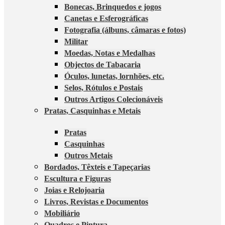
Bonecas, Brinquedos e jogos
Canetas e Esferográficas
Fotografia (álbuns, câmaras e fotos)
Militar
Moedas, Notas e Medalhas
Objectos de Tabacaria
Óculos, lunetas, lornhões, etc.
Selos, Rótulos e Postais
Outros Artigos Colecionáveis
Pratas, Casquinhas e Metais
Pratas
Casquinhas
Outros Metais
Bordados, Têxteis e Tapeçarias
Escultura e Figuras
Joias e Relojoaria
Livros, Revistas e Documentos
Mobiliário
Quadros e Pintura