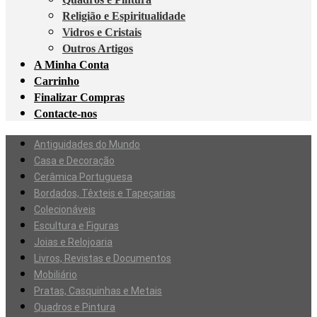
Religião e Espiritualidade
Vidros e Cristais
Outros Artigos
A Minha Conta
Carrinho
Finalizar Compras
Contacte-nos
Antiguidades do Mundo
Casa e Decoração
Cerâmica Portuguesa
Bordados, Têxteis e Tapeçarias
Colecionáveis
Escultura e Figuras
Joias e Relojoaria
Livros, Revistas e Documentos
Mobiliário
Pratas, Casquinhas e Metais
Quadros e Pintura