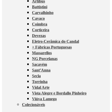
Artibus
Battistini
Carvalhinho
Cavaco
Coimbra
Corticeira
Devezas
Eletro-Cerâmica do Candal
+ Fábricas Portuguesas
Massarellos
NG Porcelanas
Sacavém
Sant’Anna
Secla
Torrinha
Vidal Arte
Vista Alegre e Bordallo Pinheiro
Viúva Lamego
Colecionáveis