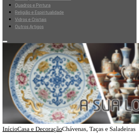
Quadros e Pintura
Religião e Espiritualidade
Vidros e Cristais
Outros Artigos
Início
Casa e Decoração
Chávenas, Taças e Saladeiras