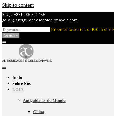
Skip to content
Braga
+351 965 521 455
geral@antiguidadesecolecionaveis.com
Hit enter to search or ESC to close
Search »
Início
Sobre Nós
LOJA
Antiguidades do Mundo
China