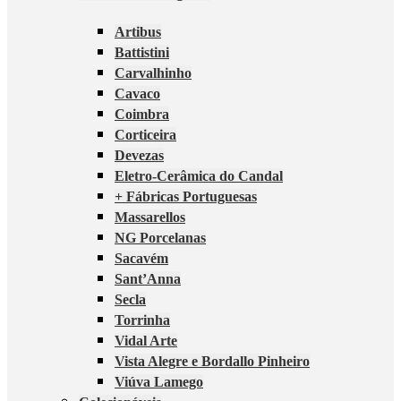
Artibus
Battistini
Carvalhinho
Cavaco
Coimbra
Corticeira
Devezas
Eletro-Cerâmica do Candal
+ Fábricas Portuguesas
Massarellos
NG Porcelanas
Sacavém
Sant’Anna
Secla
Torrinha
Vidal Arte
Vista Alegre e Bordallo Pinheiro
Viúva Lamego