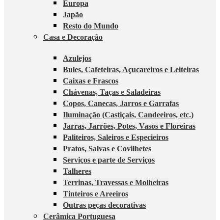
Europa
Japão
Resto do Mundo
Casa e Decoração
Azulejos
Bules, Cafeteiras, Açucareiros e Leiteiras
Caixas e Frascos
Chávenas, Taças e Saladeiras
Copos, Canecas, Jarros e Garrafas
Iluminação (Castiçais, Candeeiros, etc.)
Jarras, Jarrões, Potes, Vasos e Floreiras
Paliteiros, Saleiros e Especieiros
Pratos, Salvas e Covilhetes
Serviços e parte de Serviços
Talheres
Terrinas, Travessas e Molheiras
Tinteiros e Areeiros
Outras peças decorativas
Cerâmica Portuguesa