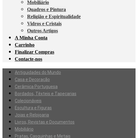
Mobiliário
Quadros e Pintura
Religião e Espiritualidade
Vidros e Cristais
Outros Artigos
A Minha Conta
Carrinho
Finalizar Compras
Contacte-nos
Antiguidades do Mundo
Casa e Decoração
Cerâmica Portuguesa
Bordados, Têxteis e Tapeçarias
Colecionáveis
Escultura e Figuras
Joias e Relojoaria
Livros, Revistas e Documentos
Mobiliário
Pratas, Casquinhas e Metais