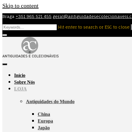
Skip to content
Braga
+351 965 521 455
geral@antiguidadesecolecionaveis.
Hit enter to search or ESC to close
Início
Sobre Nós
LOJA
Antiguidades do Mundo
China
Europa
Japão