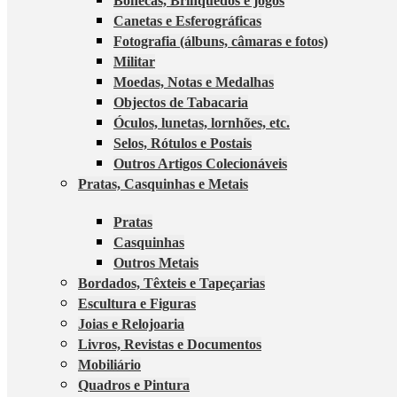
Bonecas, Brinquedos e jogos
Canetas e Esferográficas
Fotografia (álbuns, câmaras e fotos)
Militar
Moedas, Notas e Medalhas
Objectos de Tabacaria
Óculos, lunetas, lornhões, etc.
Selos, Rótulos e Postais
Outros Artigos Colecionáveis
Pratas, Casquinhas e Metais
Pratas
Casquinhas
Outros Metais
Bordados, Têxteis e Tapeçarias
Escultura e Figuras
Joias e Relojoaria
Livros, Revistas e Documentos
Mobiliário
Quadros e Pintura