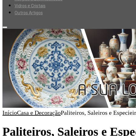
Vidros e Cristais
Outros Artigos
Início
Casa e Decoração
Paliteiros, Saleiros e Especiei
Paliteiros, Saleiros e Espe