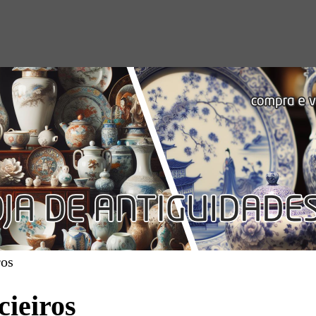
ros
cieiros