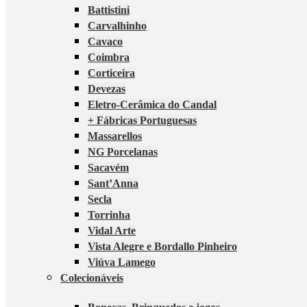
Battistini
Carvalhinho
Cavaco
Coimbra
Corticeira
Devezas
Eletro-Cerâmica do Candal
+ Fábricas Portuguesas
Massarellos
NG Porcelanas
Sacavém
Sant’Anna
Secla
Torrinha
Vidal Arte
Vista Alegre e Bordallo Pinheiro
Viúva Lamego
Colecionáveis