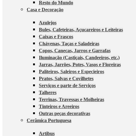
Resto do Mundo
Casa e Decoração
Azulejos
Bules, Cafeteiras, Açucareiros e Leiteiras
Caixas e Frascos
Chávenas, Taças e Saladeiras
Copos, Canecas, Jarros e Garrafas
Iluminação (Castiçais, Candeeiros, etc.)
Jarras, Jarrões, Potes, Vasos e Floreiras
Paliteiros, Saleiros e Especieiros
Pratos, Salvas e Covilhetes
Serviços e parte de Serviços
Talheres
Terrinas, Travessas e Molheiras
Tinteiros e Areeiros
Outras peças decorativas
Cerâmica Portuguesa
Artibus