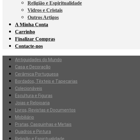
Religião e Espiritualidade
Vidros e Cristais
Outros Artigos
A Minha Conta
Carrinho
Finalizar Compras
Contacte-nos
Antiguidades do Mundo
Casa e Decoração
Cerâmica Portuguesa
Bordados, Têxteis e Tapeçarias
Colecionáveis
Escultura e Figuras
Joias e Relojoaria
Livros, Revistas e Documentos
Mobiliário
Pratas, Casquinhas e Metais
Quadros e Pintura
Religião e Espiritualidade