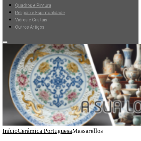
Quadros e Pintura
Religião e Espiritualidade
Vidros e Cristais
Outros Artigos
Início
Cerâmica Portuguesa
Massarellos