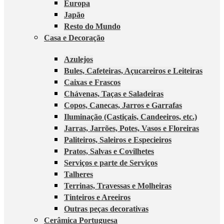
Europa
Japão
Resto do Mundo
Casa e Decoração
Azulejos
Bules, Cafeteiras, Açucareiros e Leiteiras
Caixas e Frascos
Chávenas, Taças e Saladeiras
Copos, Canecas, Jarros e Garrafas
Iluminação (Castiçais, Candeeiros, etc.)
Jarras, Jarrões, Potes, Vasos e Floreiras
Paliteiros, Saleiros e Especieiros
Pratos, Salvas e Covilhetes
Serviços e parte de Serviços
Talheres
Terrinas, Travessas e Molheiras
Tinteiros e Areeiros
Outras peças decorativas
Cerâmica Portuguesa