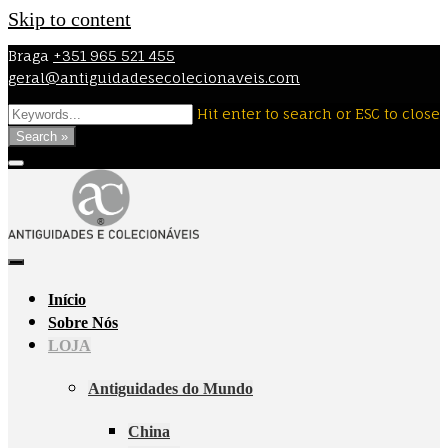
Skip to content
Braga
+351 965 521 455
geral@antiguidadesecolecionaveis.com
Hit enter to search or ESC to close
Search »
Início
Sobre Nós
LOJA
Antiguidades do Mundo
China