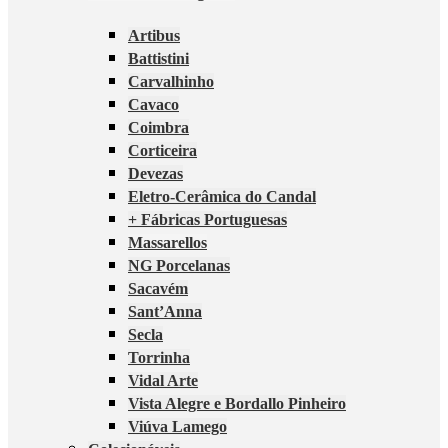
Artibus
Battistini
Carvalhinho
Cavaco
Coimbra
Corticeira
Devezas
Eletro-Cerâmica do Candal
+ Fábricas Portuguesas
Massarellos
NG Porcelanas
Sacavém
Sant’Anna
Secla
Torrinha
Vidal Arte
Vista Alegre e Bordallo Pinheiro
Viúva Lamego