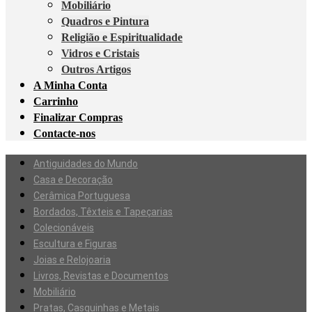
Mobiliário
Quadros e Pintura
Religião e Espiritualidade
Vidros e Cristais
Outros Artigos
A Minha Conta
Carrinho
Finalizar Compras
Contacte-nos
Antiguidades do Mundo
Casa e Decoração
Cerâmica Portuguesa
Bordados, Têxteis e Tapeçarias
Colecionáveis
Escultura e Figuras
Joias e Relojoaria
Livros, Revistas e Documentos
Mobiliário
Pratas, Casquinhas e Metais