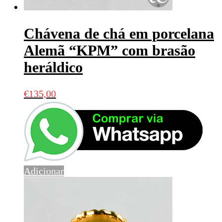
Chávena de chá em porcelana
Alemã “KPM” com brasão
heráldico
€
135,00
Adicionar