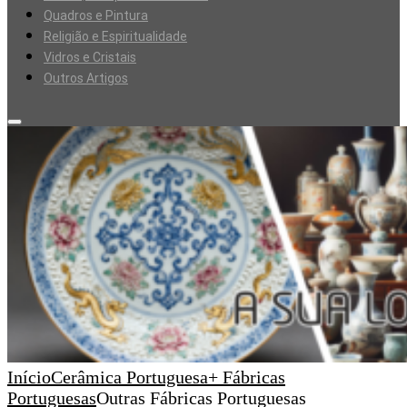
Quadros e Pintura
Religião e Espiritualidade
Vidros e Cristais
Outros Artigos
Início
Cerâmica Portuguesa
+ Fábricas
Portuguesas
Outras Fábricas Portuguesas