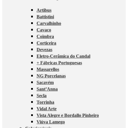
Artibus
Battistini
Carvalhinho
Cavaco
Coimbra
Corticeira
Devezas
Eletro-Cerâmica do Candal
+ Fábricas Portuguesas
Massarellos
NG Porcelanas
Sacavém
Sant’Anna
Secla
Torrinha
Vidal Arte
Vista Alegre e Bordallo Pinheiro
Viúva Lamego