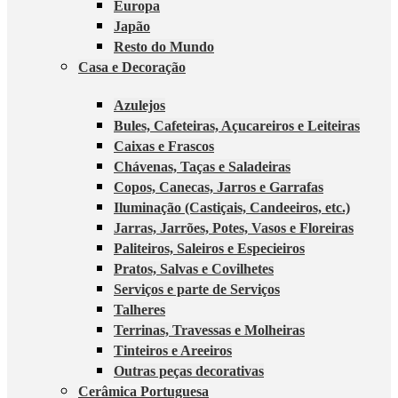
Europa
Japão
Resto do Mundo
Casa e Decoração
Azulejos
Bules, Cafeteiras, Açucareiros e Leiteiras
Caixas e Frascos
Chávenas, Taças e Saladeiras
Copos, Canecas, Jarros e Garrafas
Iluminação (Castiçais, Candeeiros, etc.)
Jarras, Jarrões, Potes, Vasos e Floreiras
Paliteiros, Saleiros e Especieiros
Pratos, Salvas e Covilhetes
Serviços e parte de Serviços
Talheres
Terrinas, Travessas e Molheiras
Tinteiros e Areeiros
Outras peças decorativas
Cerâmica Portuguesa