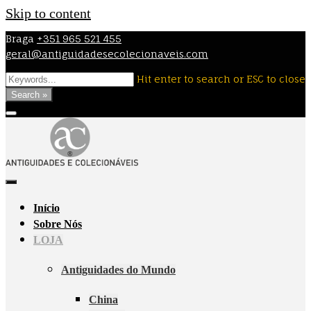
Skip to content
Braga
+351 965 521 455
geral@antiguidadesecolecionaveis.com
Hit enter to search or ESC to close
Search »
Início
Sobre Nós
LOJA
Antiguidades do Mundo
China