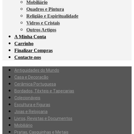
Mobiliário
Quadros e Pintura
Religião e Espiritualidade
Vidros e Cristais
Outros Artigos
A Minha Conta
Carrinho
Finalizar Compras
Contacte-nos
Antiguidades do Mundo
Casa e Decoração
Cerâmica Portuguesa
Bordados, Têxteis e Tapeçarias
Colecionáveis
Escultura e Figuras
Joias e Relojoaria
Livros, Revistas e Documentos
Mobiliário
Pratas, Casquinhas e Metais