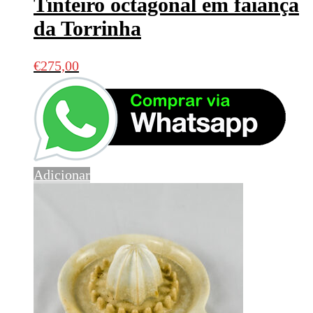
Tinteiro octagonal em faiança
da Torrinha
€
275,00
Adicionar