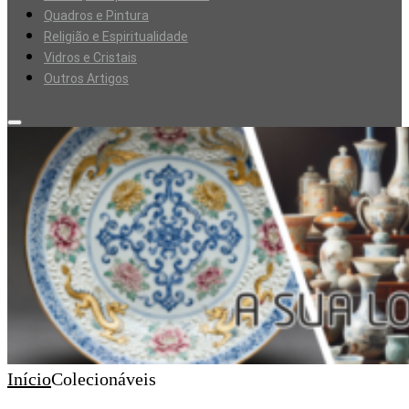
Quadros e Pintura
Religião e Espiritualidade
Vidros e Cristais
Outros Artigos
Início
Colecionáveis