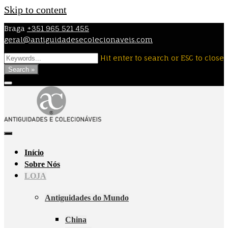
Skip to content
Braga
+351 965 521 455
geral@antiguidadesecolecionaveis.com
Hit enter to search or ESC to close
Search »
Início
Sobre Nós
LOJA
Antiguidades do Mundo
China