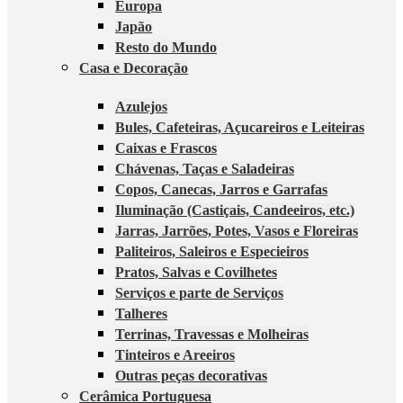
Europa
Japão
Resto do Mundo
Casa e Decoração
Azulejos
Bules, Cafeteiras, Açucareiros e Leiteiras
Caixas e Frascos
Chávenas, Taças e Saladeiras
Copos, Canecas, Jarros e Garrafas
Iluminação (Castiçais, Candeeiros, etc.)
Jarras, Jarrões, Potes, Vasos e Floreiras
Paliteiros, Saleiros e Especieiros
Pratos, Salvas e Covilhetes
Serviços e parte de Serviços
Talheres
Terrinas, Travessas e Molheiras
Tinteiros e Areeiros
Outras peças decorativas
Cerâmica Portuguesa