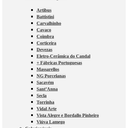
Artibus
Battistini
Carvalhinho
Cavaco
Coimbra
Corticeira
Devezas
Eletro-Cerâmica do Candal
+ Fábricas Portuguesas
Massarellos
NG Porcelanas
Sacavém
Sant’Anna
Secla
Torrinha
Vidal Arte
Vista Alegre e Bordallo Pinheiro
Viúva Lamego