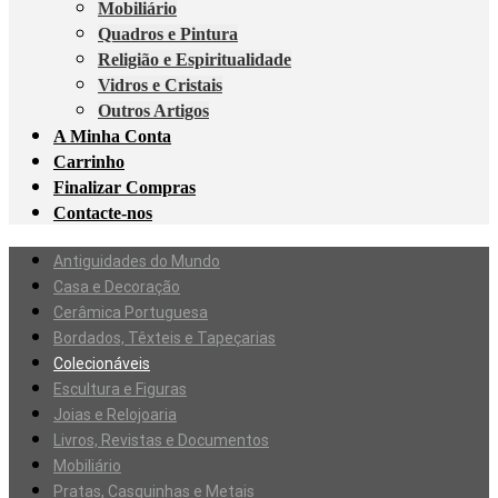
Mobiliário
Quadros e Pintura
Religião e Espiritualidade
Vidros e Cristais
Outros Artigos
A Minha Conta
Carrinho
Finalizar Compras
Contacte-nos
Antiguidades do Mundo
Casa e Decoração
Cerâmica Portuguesa
Bordados, Têxteis e Tapeçarias
Colecionáveis
Escultura e Figuras
Joias e Relojoaria
Livros, Revistas e Documentos
Mobiliário
Pratas, Casquinhas e Metais