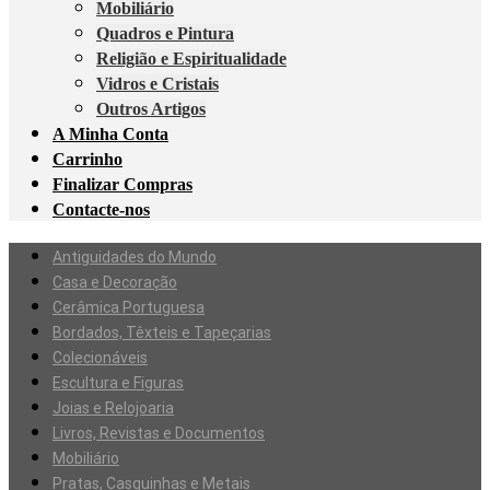
Mobiliário
Quadros e Pintura
Religião e Espiritualidade
Vidros e Cristais
Outros Artigos
A Minha Conta
Carrinho
Finalizar Compras
Contacte-nos
Antiguidades do Mundo
Casa e Decoração
Cerâmica Portuguesa
Bordados, Têxteis e Tapeçarias
Colecionáveis
Escultura e Figuras
Joias e Relojoaria
Livros, Revistas e Documentos
Mobiliário
Pratas, Casquinhas e Metais