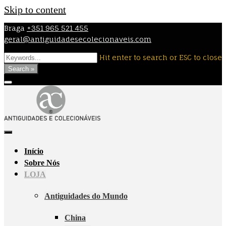
Skip to content
Braga
+351 965 521 455
geral@antiguidadesecolecionaveis.com
Hit enter to search or ESC to close
Search »
Início
Sobre Nós
LOJA
Antiguidades do Mundo
China