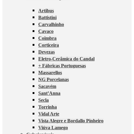
Artibus
Battistini
Carvalhinho
Cavaco
Coimbra
Corticeira
Devezas
Eletro-Cerâmica do Candal
+ Fábricas Portuguesas
Massarellos
NG Porcelanas
Sacavém
Sant’Anna
Secla
Torrinha
Vidal Arte
Vista Alegre e Bordallo Pinheiro
Viúva Lamego