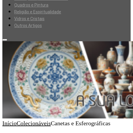
Quadros e Pintura
Religião e Espiritualidade
Vidros e Cristais
Outros Artigos
Início
Colecionáveis
Canetas e Esferográficas