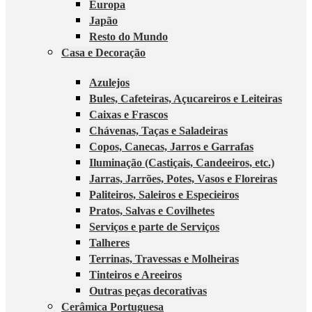
Europa
Japão
Resto do Mundo
Casa e Decoração
Azulejos
Bules, Cafeteiras, Açucareiros e Leiteiras
Caixas e Frascos
Chávenas, Taças e Saladeiras
Copos, Canecas, Jarros e Garrafas
Iluminação (Castiçais, Candeeiros, etc.)
Jarras, Jarrões, Potes, Vasos e Floreiras
Paliteiros, Saleiros e Especieiros
Pratos, Salvas e Covilhetes
Serviços e parte de Serviços
Talheres
Terrinas, Travessas e Molheiras
Tinteiros e Areeiros
Outras peças decorativas
Cerâmica Portuguesa