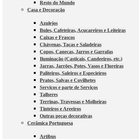
Resto do Mundo
Casa e Decoração
Azulejos
Bules, Cafeteiras, Açucareiros e Leiteiras
Caixas e Frascos
Chávenas, Taças e Saladeiras
Copos, Canecas, Jarros e Garrafas
Iluminação (Castiçais, Candeeiros, etc.)
Jarras, Jarrões, Potes, Vasos e Floreiras
Paliteiros, Saleiros e Especieiros
Pratos, Salvas e Covilhetes
Serviços e parte de Serviços
Talheres
Terrinas, Travessas e Molheiras
Tinteiros e Areeiros
Outras peças decorativas
Cerâmica Portuguesa
Artibus