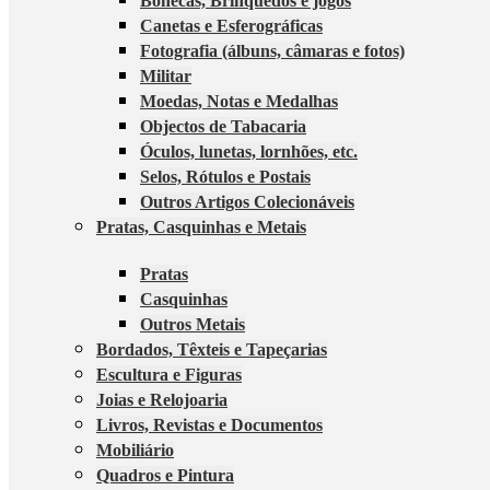
Bonecas, Brinquedos e jogos
Canetas e Esferográficas
Fotografia (álbuns, câmaras e fotos)
Militar
Moedas, Notas e Medalhas
Objectos de Tabacaria
Óculos, lunetas, lornhões, etc.
Selos, Rótulos e Postais
Outros Artigos Colecionáveis
Pratas, Casquinhas e Metais
Pratas
Casquinhas
Outros Metais
Bordados, Têxteis e Tapeçarias
Escultura e Figuras
Joias e Relojoaria
Livros, Revistas e Documentos
Mobiliário
Quadros e Pintura