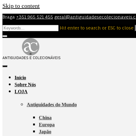
Skip to content
Braga
+351 965 521 455
geral@antiguidadesecolecionaveis.
Hit enter to search or ESC to close
Início
Sobre Nós
LOJA
Antiguidades do Mundo
China
Europa
Japão