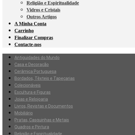
Religião e Espiritualidade
Vidros e Cristais
Outros Artigos
A Minha Conta
Carrinho
Finalizar Compras
Contacte-nos
Antiguidades do Mundo
Casa e Decoração
Cerâmica Portuguesa
Bordados, Têxteis e Tapeçarias
Colecionáveis
Escultura e Figuras
Joias e Relojoaria
Livros, Revistas e Documentos
Mobiliário
Pratas, Casquinhas e Metais
Quadros e Pintura
Religião e Espiritualidade