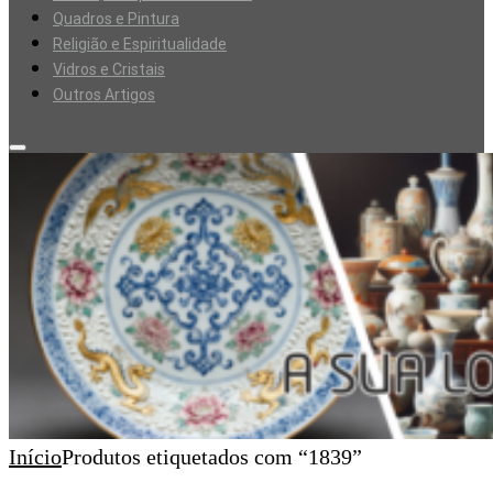
Quadros e Pintura
Religião e Espiritualidade
Vidros e Cristais
Outros Artigos
Início
Produtos etiquetados com “1839”