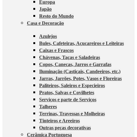
Europa
Japão
Resto do Mundo
Casa e Decoração
Azulejos
Bules, Cafeteiras, Açucareiros e Leiteiras
Caixas e Frascos
Chávenas, Taças e Saladeiras
Copos, Canecas, Jarros e Garrafas
Iluminação (Castiçais, Candeeiros, etc.)
Jarras, Jarrões, Potes, Vasos e Floreiras
Paliteiros, Saleiros e Especieiros
Pratos, Salvas e Covilhetes
Serviços e parte de Serviços
Talheres
Terrinas, Travessas e Molheiras
Tinteiros e Areeiros
Outras peças decorativas
Cerâmica Portuguesa