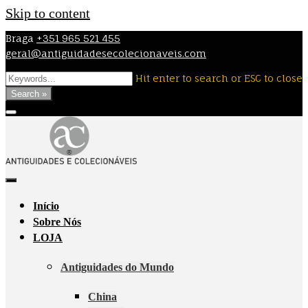
Skip to content
Braga
+351 965 521 455
geral@antiguidadesecolecionaveis.com
Hit enter to search or ESC to close
Search »
Início
Sobre Nós
LOJA
Antiguidades do Mundo
China