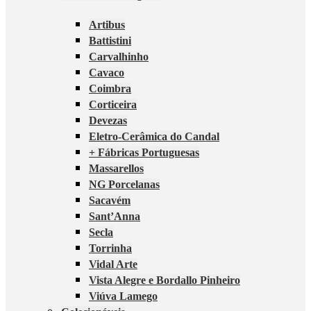
Artibus
Battistini
Carvalhinho
Cavaco
Coimbra
Corticeira
Devezas
Eletro-Cerâmica do Candal
+ Fábricas Portuguesas
Massarellos
NG Porcelanas
Sacavém
Sant’Anna
Secla
Torrinha
Vidal Arte
Vista Alegre e Bordallo Pinheiro
Viúva Lamego