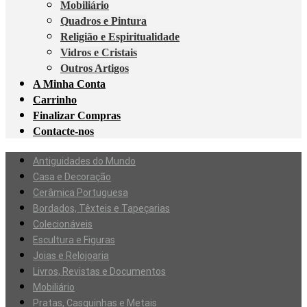
Mobiliário
Quadros e Pintura
Religião e Espiritualidade
Vidros e Cristais
Outros Artigos
A Minha Conta
Carrinho
Finalizar Compras
Contacte-nos
Antiguidades do Mundo
Casa e Decoração
Cerâmica Portuguesa
Bordados, Têxteis e Tapeçarias
Colecionáveis
Escultura e Figuras
Joias e Relojoaria
Livros, Revistas e Documentos
Mobiliário
Pratas, Casquinhas e Metais