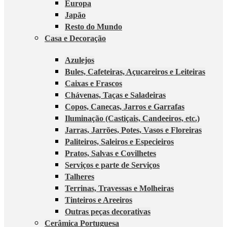
Europa
Japão
Resto do Mundo
Casa e Decoração
Azulejos
Bules, Cafeteiras, Açucareiros e Leiteiras
Caixas e Frascos
Chávenas, Taças e Saladeiras
Copos, Canecas, Jarros e Garrafas
Iluminação (Castiçais, Candeeiros, etc.)
Jarras, Jarrões, Potes, Vasos e Floreiras
Paliteiros, Saleiros e Especieiros
Pratos, Salvas e Covilhetes
Serviços e parte de Serviços
Talheres
Terrinas, Travessas e Molheiras
Tinteiros e Areeiros
Outras peças decorativas
Cerâmica Portuguesa