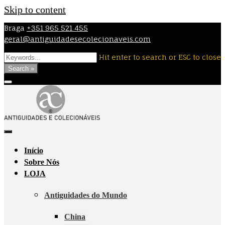
Skip to content
Braga
+351 965 521 455
geral@antiguidadesecolecionaveis.com
Hit enter to search or ESC to close
Search »
Início
Sobre Nós
LOJA
Antiguidades do Mundo
China