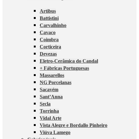
Artibus
Battistini
Carvalhinho
Cavaco
Coimbra
Corticeira
Devezas
Eletro-Cerâmica do Candal
+ Fábricas Portuguesas
Massarellos
NG Porcelanas
Sacavém
Sant’Anna
Secla
Torrinha
Vidal Arte
Vista Alegre e Bordallo Pinheiro
Viúva Lamego