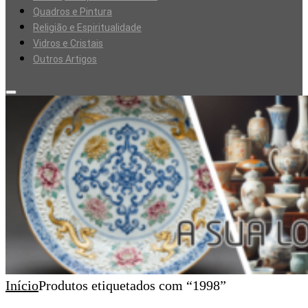
Quadros e Pintura
Religião e Espiritualidade
Vidros e Cristais
Outros Artigos
Início
Produtos etiquetados com “1998”