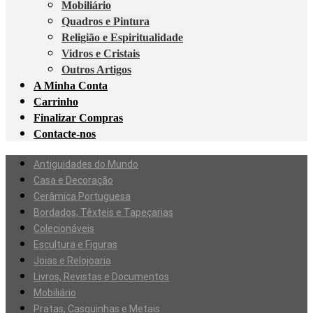
Mobiliário
Quadros e Pintura
Religião e Espiritualidade
Vidros e Cristais
Outros Artigos
A Minha Conta
Carrinho
Finalizar Compras
Contacte-nos
Antiguidades do Mundo
Casa e Decoração
Cerâmica Portuguesa
Bordados, Têxteis e Tapeçarias
Colecionáveis
Escultura e Figuras
Joias e Relojoaria
Livros, Revistas e Documentos
Mobiliário
Pratas, Casquinhas e Metais