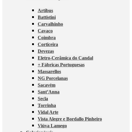
Artibus
Battistini
Carvalhinho
Cavaco
Coimbra
Corticeira
Devezas
Eletro-Cerâmica do Candal
+ Fábricas Portuguesas
Massarellos
NG Porcelanas
Sacavém
Sant’Anna
Secla
Torrinha
Vidal Arte
Vista Alegre e Bordallo Pinheiro
Viúva Lamego