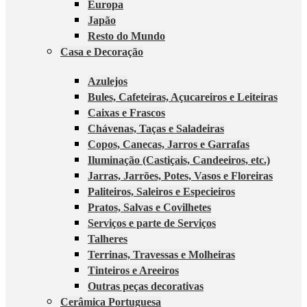
Europa
Japão
Resto do Mundo
Casa e Decoração
Azulejos
Bules, Cafeteiras, Açucareiros e Leiteiras
Caixas e Frascos
Chávenas, Taças e Saladeiras
Copos, Canecas, Jarros e Garrafas
Iluminação (Castiçais, Candeeiros, etc.)
Jarras, Jarrões, Potes, Vasos e Floreiras
Paliteiros, Saleiros e Especieiros
Pratos, Salvas e Covilhetes
Serviços e parte de Serviços
Talheres
Terrinas, Travessas e Molheiras
Tinteiros e Areeiros
Outras peças decorativas
Cerâmica Portuguesa