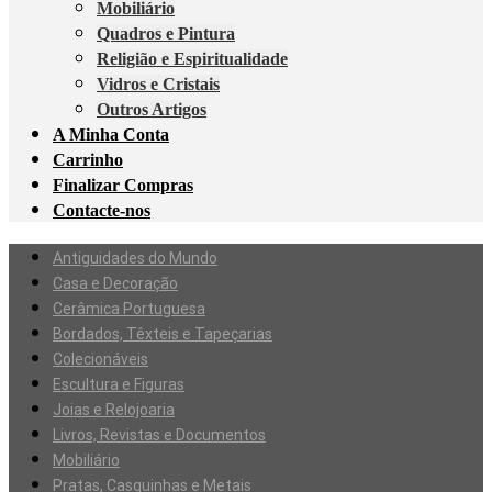
Mobiliário
Quadros e Pintura
Religião e Espiritualidade
Vidros e Cristais
Outros Artigos
A Minha Conta
Carrinho
Finalizar Compras
Contacte-nos
Antiguidades do Mundo
Casa e Decoração
Cerâmica Portuguesa
Bordados, Têxteis e Tapeçarias
Colecionáveis
Escultura e Figuras
Joias e Relojoaria
Livros, Revistas e Documentos
Mobiliário
Pratas, Casquinhas e Metais