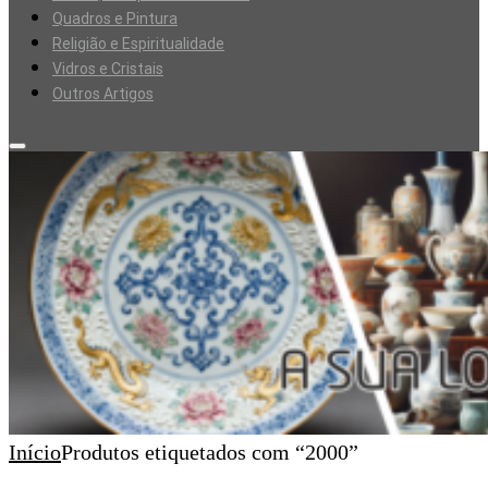
Quadros e Pintura
Religião e Espiritualidade
Vidros e Cristais
Outros Artigos
Início
Produtos etiquetados com “2000”