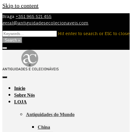
Skip to content
Braga
+351 965 521 455
geral@antiguidadesecolecionaveis.com
Hit enter to search or ESC to close
Search »
Início
Sobre Nós
LOJA
Antiguidades do Mundo
China