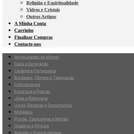
Religião e Espiritualidade
Vidros e Cristais
Outros Artigos
A Minha Conta
Carrinho
Finalizar Compras
Contacte-nos
Antiguidades do Mundo
Casa e Decoração
Cerâmica Portuguesa
Bordados, Têxteis e Tapeçarias
Colecionáveis
Escultura e Figuras
Joias e Relojoaria
Livros, Revistas e Documentos
Mobiliário
Pratas, Casquinhas e Metais
Quadros e Pintura
Religião e Espiritualidade