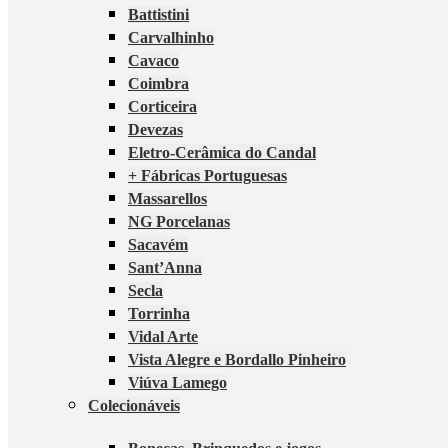
Battistini
Carvalhinho
Cavaco
Coimbra
Corticeira
Devezas
Eletro-Cerâmica do Candal
+ Fábricas Portuguesas
Massarellos
NG Porcelanas
Sacavém
Sant’Anna
Secla
Torrinha
Vidal Arte
Vista Alegre e Bordallo Pinheiro
Viúva Lamego
Colecionáveis