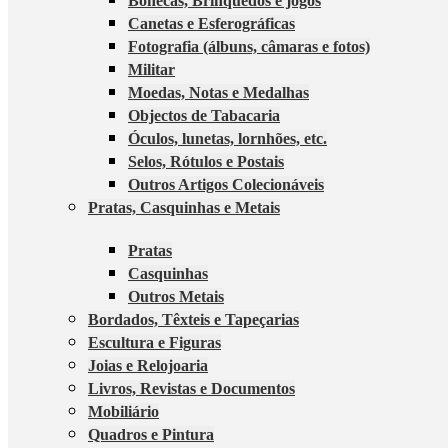
Bonecas, Brinquedos e jogos
Canetas e Esferográficas
Fotografia (álbuns, câmaras e fotos)
Militar
Moedas, Notas e Medalhas
Objectos de Tabacaria
Óculos, lunetas, lornhões, etc.
Selos, Rótulos e Postais
Outros Artigos Colecionáveis
Pratas, Casquinhas e Metais
Pratas
Casquinhas
Outros Metais
Bordados, Têxteis e Tapeçarias
Escultura e Figuras
Joias e Relojoaria
Livros, Revistas e Documentos
Mobiliário
Quadros e Pintura