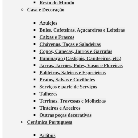
Resto do Mundo
Casa e Decoração
Azulejos
Bules, Cafeteiras, Açucareiros e Leiteiras
Caixas e Frascos
Chávenas, Taças e Saladeiras
Copos, Canecas, Jarros e Garrafas
Iluminação (Castiçais, Candeeiros, etc.)
Jarras, Jarrões, Potes, Vasos e Floreiras
Paliteiros, Saleiros e Especieiros
Pratos, Salvas e Covilhetes
Serviços e parte de Serviços
Talheres
Terrinas, Travessas e Molheiras
Tinteiros e Areeiros
Outras peças decorativas
Cerâmica Portuguesa
Artibus