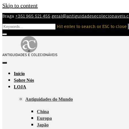
Skip to content
Braga
+351 965 521 455
geral@antiguidadesecolecionaveis.
Hit enter to search or ESC to close
Início
Sobre Nós
LOJA
Antiguidades do Mundo
China
Europa
Japão