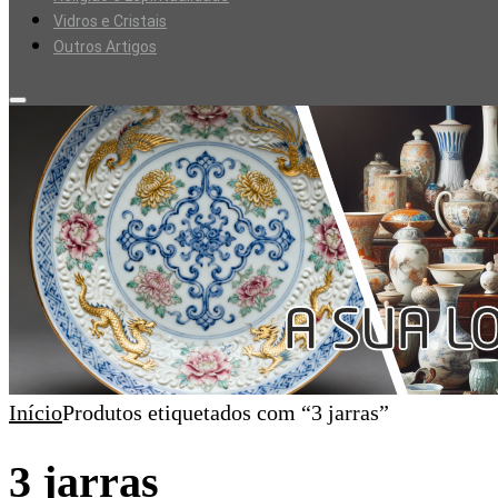
Vidros e Cristais
Outros Artigos
Início
Produtos etiquetados com “3 jarras”
3 jarras