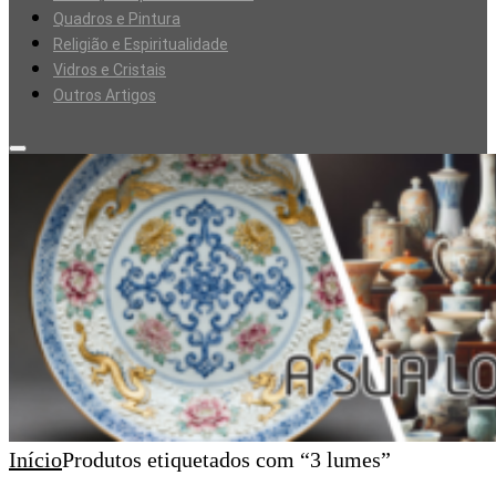
Quadros e Pintura
Religião e Espiritualidade
Vidros e Cristais
Outros Artigos
Início
Produtos etiquetados com “3 lumes”