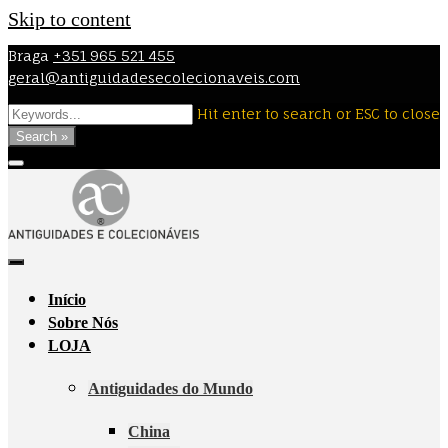
Skip to content
Braga
+351 965 521 455
geral@antiguidadesecolecionaveis.com
Hit enter to search or ESC to close
Search »
Início
Sobre Nós
LOJA
Antiguidades do Mundo
China