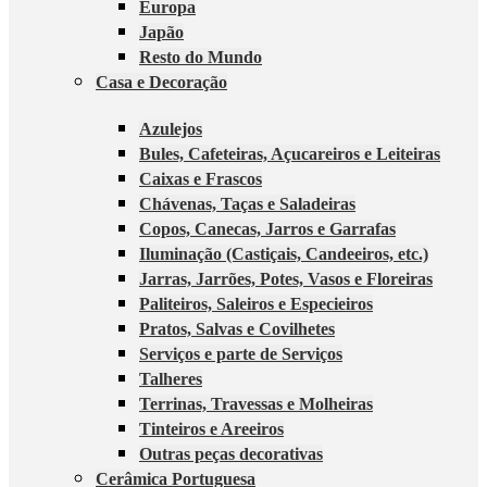
Europa
Japão
Resto do Mundo
Casa e Decoração
Azulejos
Bules, Cafeteiras, Açucareiros e Leiteiras
Caixas e Frascos
Chávenas, Taças e Saladeiras
Copos, Canecas, Jarros e Garrafas
Iluminação (Castiçais, Candeeiros, etc.)
Jarras, Jarrões, Potes, Vasos e Floreiras
Paliteiros, Saleiros e Especieiros
Pratos, Salvas e Covilhetes
Serviços e parte de Serviços
Talheres
Terrinas, Travessas e Molheiras
Tinteiros e Areeiros
Outras peças decorativas
Cerâmica Portuguesa