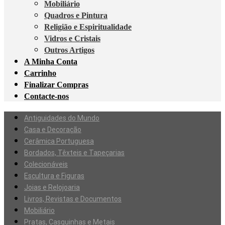
Mobiliário
Quadros e Pintura
Religião e Espiritualidade
Vidros e Cristais
Outros Artigos
A Minha Conta
Carrinho
Finalizar Compras
Contacte-nos
Antiguidades do Mundo
Casa e Decoração
Cerâmica Portuguesa
Bordados, Têxteis e Tapeçarias
Colecionáveis
Escultura e Figuras
Joias e Relojoaria
Livros, Revistas e Documentos
Mobiliário
Pratas, Casquinhas e Metais