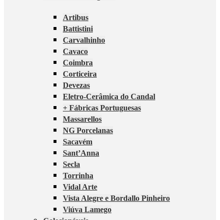
Artibus
Battistini
Carvalhinho
Cavaco
Coimbra
Corticeira
Devezas
Eletro-Cerâmica do Candal
+ Fábricas Portuguesas
Massarellos
NG Porcelanas
Sacavém
Sant’Anna
Secla
Torrinha
Vidal Arte
Vista Alegre e Bordallo Pinheiro
Viúva Lamego