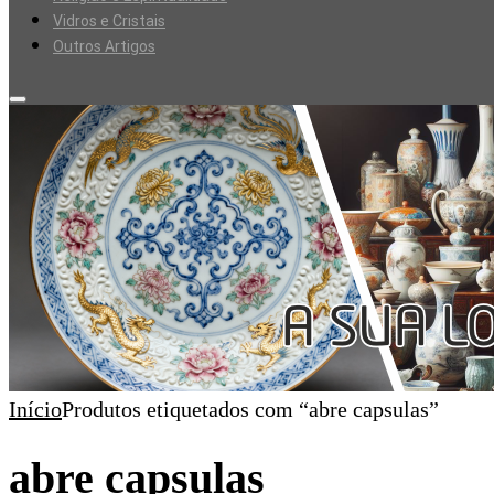
Vidros e Cristais
Outros Artigos
Início
Produtos etiquetados com “abre capsulas”
abre capsulas