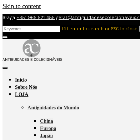
Skip to content
Braga
+351 965 521 455
geral@antiguidadesecolecionaveis.
Hit enter to search or ESC to close
Início
Sobre Nós
LOJA
Antiguidades do Mundo
China
Europa
Japão