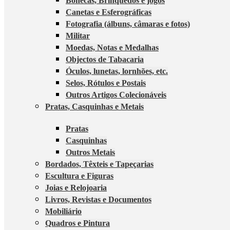
Bonecas, Brinquedos e jogos
Canetas e Esferográficas
Fotografia (álbuns, câmaras e fotos)
Militar
Moedas, Notas e Medalhas
Objectos de Tabacaria
Óculos, lunetas, lornhões, etc.
Selos, Rótulos e Postais
Outros Artigos Colecionáveis
Pratas, Casquinhas e Metais
Pratas
Casquinhas
Outros Metais
Bordados, Têxteis e Tapeçarias
Escultura e Figuras
Joias e Relojoaria
Livros, Revistas e Documentos
Mobiliário
Quadros e Pintura