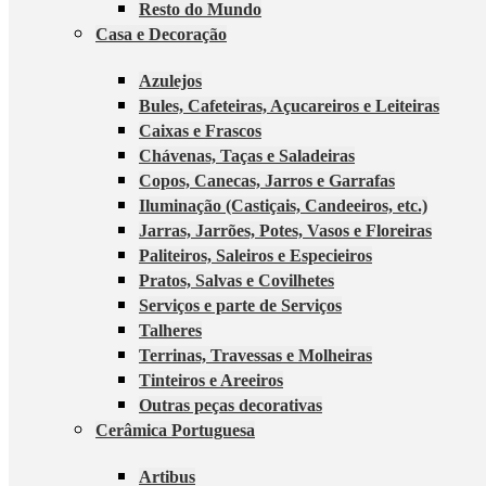
Resto do Mundo
Casa e Decoração
Azulejos
Bules, Cafeteiras, Açucareiros e Leiteiras
Caixas e Frascos
Chávenas, Taças e Saladeiras
Copos, Canecas, Jarros e Garrafas
Iluminação (Castiçais, Candeeiros, etc.)
Jarras, Jarrões, Potes, Vasos e Floreiras
Paliteiros, Saleiros e Especieiros
Pratos, Salvas e Covilhetes
Serviços e parte de Serviços
Talheres
Terrinas, Travessas e Molheiras
Tinteiros e Areeiros
Outras peças decorativas
Cerâmica Portuguesa
Artibus