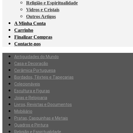
Religião e Espiritualidade
Vidros e Cristais
Outros Artigos
A Minha Conta
Carrinho
Finalizar Compras
Contacte-nos
Antiguidades do Mundo
Casa e Decoração
Cerâmica Portuguesa
Bordados, Têxteis e Tapeçarias
Colecionáveis
Escultura e Figuras
Joias e Relojoaria
Livros, Revistas e Documentos
Mobiliário
Pratas, Casquinhas e Metais
Quadros e Pintura
Religião e Espiritualidade