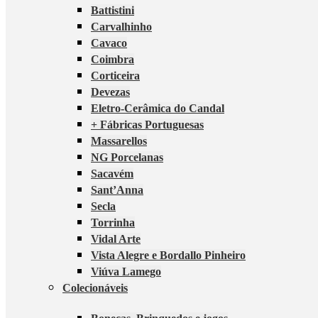
Battistini
Carvalhinho
Cavaco
Coimbra
Corticeira
Devezas
Eletro-Cerâmica do Candal
+ Fábricas Portuguesas
Massarellos
NG Porcelanas
Sacavém
Sant’Anna
Secla
Torrinha
Vidal Arte
Vista Alegre e Bordallo Pinheiro
Viúva Lamego
Colecionáveis