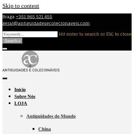
Skip to content
Braga
+351 965 521 455
geral@antiguidadesecolecionaveis.com
Hit enter to search or ESC to close
Search »
Início
Sobre Nós
LOJA
Antiguidades do Mundo
China