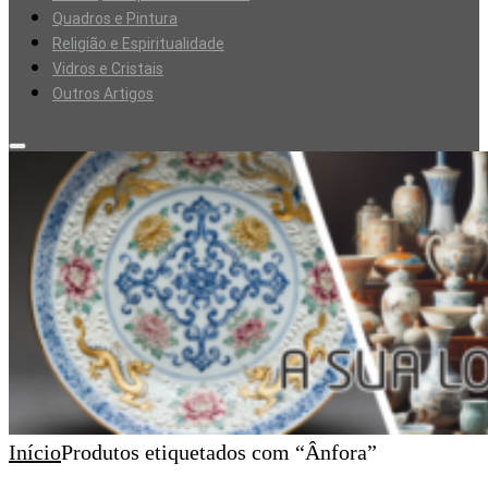
Quadros e Pintura
Religião e Espiritualidade
Vidros e Cristais
Outros Artigos
Início
Produtos etiquetados com “Ânfora”