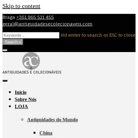
Skip to content
Braga
+351 965 521 455
geral@antiguidadesecolecionaveis.com
Hit enter to search or ESC to close
Search »
Início
Sobre Nós
LOJA
Antiguidades do Mundo
China