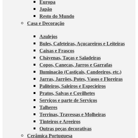
Europa
Japão
Resto do Mundo
Casa e Decoração
Azulejos
Bules, Cafeteiras, Açucareiros e Leiteiras
Caixas e Frascos
Chávenas, Taças e Saladeiras
Copos, Canecas, Jarros e Garrafas
Iluminação (Castiçais, Candeeiros, etc.)
Jarras, Jarrões, Potes, Vasos e Floreiras
Paliteiros, Saleiros e Especieiros
Pratos, Salvas e Covilhetes
Serviços e parte de Serviços
Talheres
Terrinas, Travessas e Molheiras
Tinteiros e Areeiros
Outras peças decorativas
Cerâmica Portuguesa