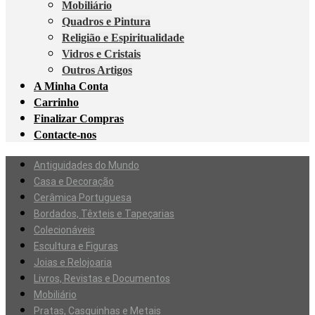
Mobiliário
Quadros e Pintura
Religião e Espiritualidade
Vidros e Cristais
Outros Artigos
A Minha Conta
Carrinho
Finalizar Compras
Contacte-nos
Antiguidades do Mundo
Casa e Decoração
Cerâmica Portuguesa
Bordados, Têxteis e Tapeçarias
Colecionáveis
Escultura e Figuras
Joias e Relojoaria
Livros, Revistas e Documentos
Mobiliário
Pratas, Casquinhas e Metais