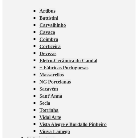
Artibus
Battistini
Carvalhinho
Cavaco
Coimbra
Corticeira
Devezas
Eletro-Cerâmica do Candal
+ Fábricas Portuguesas
Massarellos
NG Porcelanas
Sacavém
Sant’Anna
Secla
Torrinha
Vidal Arte
Vista Alegre e Bordallo Pinheiro
Viúva Lamego