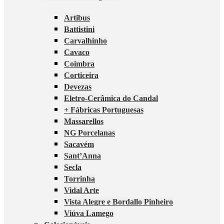
Artibus
Battistini
Carvalhinho
Cavaco
Coimbra
Corticeira
Devezas
Eletro-Cerâmica do Candal
+ Fábricas Portuguesas
Massarellos
NG Porcelanas
Sacavém
Sant’Anna
Secla
Torrinha
Vidal Arte
Vista Alegre e Bordallo Pinheiro
Viúva Lamego