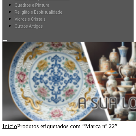
Quadros e Pintura
Religião e Espiritualidade
Vidros e Cristais
Outros Artigos
Início
Produtos etiquetados com “Marca nº 22”