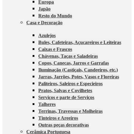
Europa
Japão
Resto do Mundo
Casa e Decoração
Azulejos
Bules, Cafeteiras, Açucareiros e Leiteiras
Caixas e Frascos
Chávenas, Taças e Saladeiras
Copos, Canecas, Jarros e Garrafas
Iluminação (Castiçais, Candeeiros, etc.)
Jarras, Jarrões, Potes, Vasos e Floreiras
Paliteiros, Saleiros e Especieiros
Pratos, Salvas e Covilhetes
Serviços e parte de Serviços
Talheres
Terrinas, Travessas e Molheiras
Tinteiros e Areeiros
Outras peças decorativas
Cerâmica Portuguesa