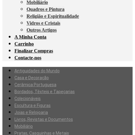
Mobiliário
Quadros e Pintura
Religião e Espiritualidade
Vidros e Cristais
Outros Artigos
A Minha Conta
Carrinho
Finalizar Compras
Contacte-nos
Antiguidades do Mundo
Casa e Decoração
Cerâmica Portuguesa
Bordados, Têxteis e Tapeçarias
Colecionáveis
Escultura e Figuras
Joias e Relojoaria
Livros, Revistas e Documentos
Mobiliário
Pratas, Casquinhas e Metais