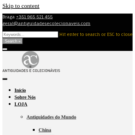
Skip to content
Braga
+351 965 521 455
geral@antiguidadesecolecionaveis.com
Hit enter to search or ESC to close
Search »
Início
Sobre Nós
LOJA
Antiguidades do Mundo
China