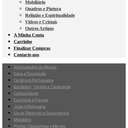
Mobiliário
Quadros e Pintura
Religião e Espiritualidade
Vidros e Cristais
Outros Artigos
A Minha Conta
Carrinho
Finalizar Compras
Contacte-nos
Antiguidades do Mundo
Casa e Decoração
Cerâmica Portuguesa
Bordados, Têxteis e Tapeçarias
Colecionáveis
Escultura e Figuras
Joias e Relojoaria
Livros, Revistas e Documentos
Mobiliário
Pratas, Casquinhas e Metais