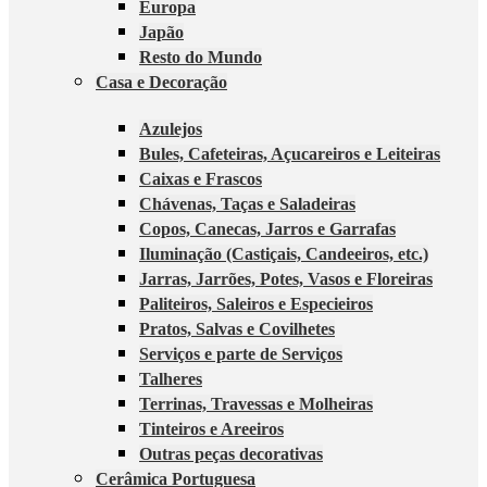
Europa
Japão
Resto do Mundo
Casa e Decoração
Azulejos
Bules, Cafeteiras, Açucareiros e Leiteiras
Caixas e Frascos
Chávenas, Taças e Saladeiras
Copos, Canecas, Jarros e Garrafas
Iluminação (Castiçais, Candeeiros, etc.)
Jarras, Jarrões, Potes, Vasos e Floreiras
Paliteiros, Saleiros e Especieiros
Pratos, Salvas e Covilhetes
Serviços e parte de Serviços
Talheres
Terrinas, Travessas e Molheiras
Tinteiros e Areeiros
Outras peças decorativas
Cerâmica Portuguesa