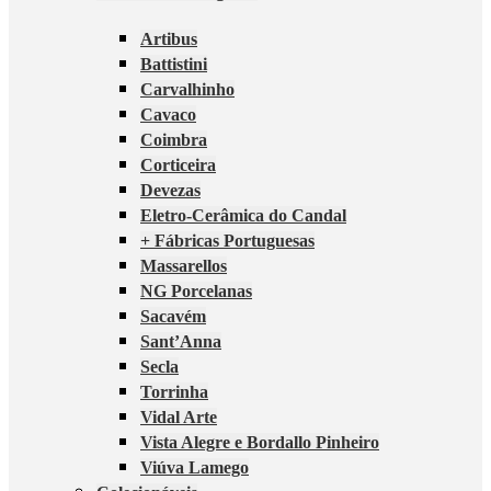
Artibus
Battistini
Carvalhinho
Cavaco
Coimbra
Corticeira
Devezas
Eletro-Cerâmica do Candal
+ Fábricas Portuguesas
Massarellos
NG Porcelanas
Sacavém
Sant’Anna
Secla
Torrinha
Vidal Arte
Vista Alegre e Bordallo Pinheiro
Viúva Lamego