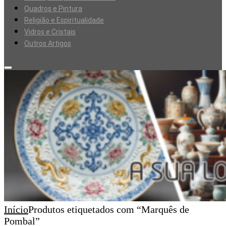
Quadros e Pintura
Religião e Espiritualidade
Vidros e Cristais
Outros Artigos
Início
Produtos etiquetados com “Marquês de
Pombal”