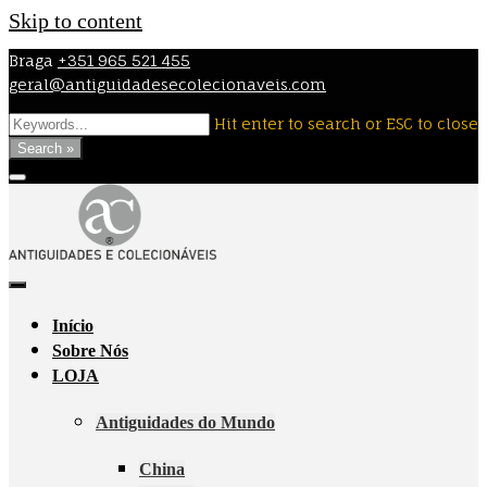
Skip to content
Braga
+351 965 521 455
geral@antiguidadesecolecionaveis.com
Hit enter to search or ESC to close
Search »
Início
Sobre Nós
LOJA
Antiguidades do Mundo
China