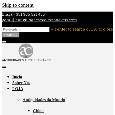
Skip to content
Braga
+351 965 521 455
geral@antiguidadesecolecionaveis.com
Hit enter to search or ESC to close
Search »
Início
Sobre Nós
LOJA
Antiguidades do Mundo
China