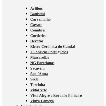
Artibus
Battistini
Carvalhinho
Cavaco
Coimbra
Corticeira
Devezas
Eletro-Cerâmica do Candal
+ Fábricas Portuguesas
Massarellos
NG Porcelanas
Sacavém
Sant’Anna
Secla
Torrinha
Vidal Arte
Vista Alegre e Bordallo Pinheiro
Viúva Lamego