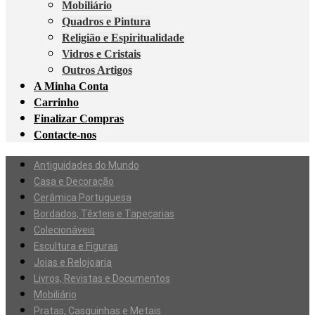
Mobiliário
Quadros e Pintura
Religião e Espiritualidade
Vidros e Cristais
Outros Artigos
A Minha Conta
Carrinho
Finalizar Compras
Contacte-nos
Antiguidades do Mundo
Casa e Decoração
Cerâmica Portuguesa
Bordados, Têxteis e Tapeçarias
Colecionáveis
Escultura e Figuras
Joias e Relojoaria
Livros, Revistas e Documentos
Mobiliário
Pratas, Casquinhas e Metais