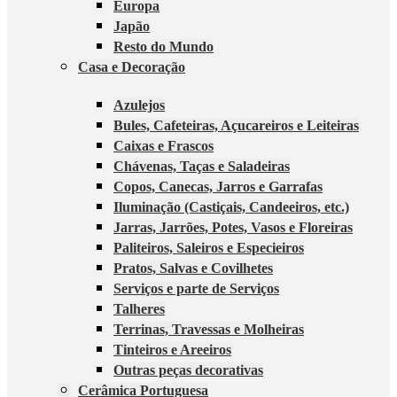
Europa
Japão
Resto do Mundo
Casa e Decoração
Azulejos
Bules, Cafeteiras, Açucareiros e Leiteiras
Caixas e Frascos
Chávenas, Taças e Saladeiras
Copos, Canecas, Jarros e Garrafas
Iluminação (Castiçais, Candeeiros, etc.)
Jarras, Jarrões, Potes, Vasos e Floreiras
Paliteiros, Saleiros e Especieiros
Pratos, Salvas e Covilhetes
Serviços e parte de Serviços
Talheres
Terrinas, Travessas e Molheiras
Tinteiros e Areeiros
Outras peças decorativas
Cerâmica Portuguesa