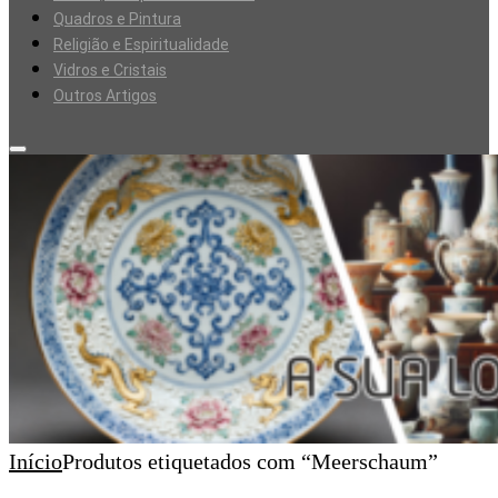
Quadros e Pintura
Religião e Espiritualidade
Vidros e Cristais
Outros Artigos
Início
Produtos etiquetados com “Meerschaum”