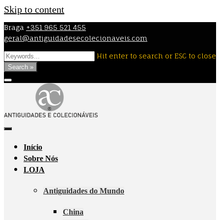
Skip to content
Braga
+351 965 521 455
geral@antiguidadesecolecionaveis.com
Hit enter to search or ESC to close
Search »
Início
Sobre Nós
LOJA
Antiguidades do Mundo
China