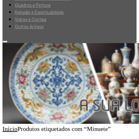
Quadros e Pintura
Religião e Espiritualidade
Vidros e Cristais
Outros Artigos
Início
Produtos etiquetados com “Minuete”