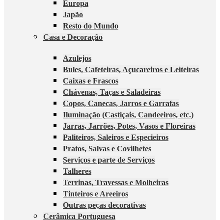
Europa
Japão
Resto do Mundo
Casa e Decoração
Azulejos
Bules, Cafeteiras, Açucareiros e Leiteiras
Caixas e Frascos
Chávenas, Taças e Saladeiras
Copos, Canecas, Jarros e Garrafas
Iluminação (Castiçais, Candeeiros, etc.)
Jarras, Jarrões, Potes, Vasos e Floreiras
Paliteiros, Saleiros e Especieiros
Pratos, Salvas e Covilhetes
Serviços e parte de Serviços
Talheres
Terrinas, Travessas e Molheiras
Tinteiros e Areeiros
Outras peças decorativas
Cerâmica Portuguesa