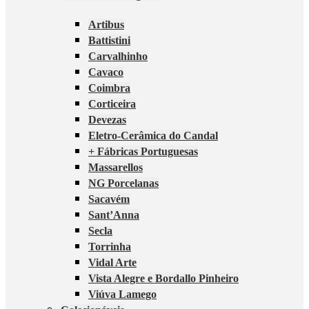
Artibus
Battistini
Carvalhinho
Cavaco
Coimbra
Corticeira
Devezas
Eletro-Cerâmica do Candal
+ Fábricas Portuguesas
Massarellos
NG Porcelanas
Sacavém
Sant’Anna
Secla
Torrinha
Vidal Arte
Vista Alegre e Bordallo Pinheiro
Viúva Lamego