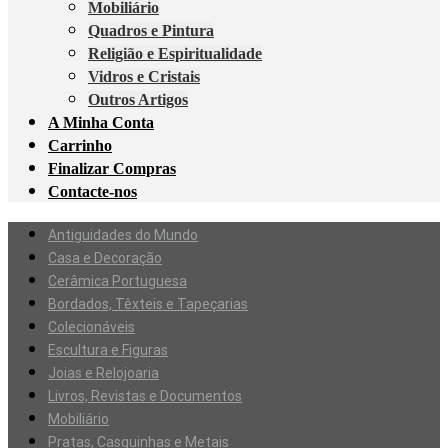
Mobiliário
Quadros e Pintura
Religião e Espiritualidade
Vidros e Cristais
Outros Artigos
A Minha Conta
Carrinho
Finalizar Compras
Contacte-nos
Antiguidades do Mundo
Casa e Decoração
Cerâmica Portuguesa
Bordados, Têxteis e Tapeçarias
Colecionáveis
Escultura e Figuras
Joias e Relojoaria
Livros, Revistas e Documentos
Mobiliário
Pratas, Casquinhas e Metais