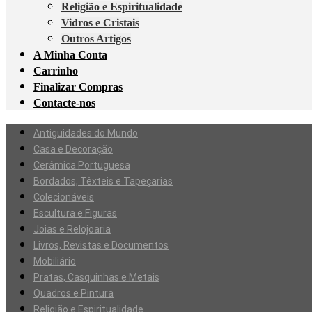
Religião e Espiritualidade
Vidros e Cristais
Outros Artigos
A Minha Conta
Carrinho
Finalizar Compras
Contacte-nos
Antiguidades do Mundo
Casa e Decoração
Cerâmica Portuguesa
Bordados, Têxteis e Tapeçarias
Colecionáveis
Escultura e Figuras
Joias e Relojoaria
Livros, Revistas e Documentos
Mobiliário
Pratas, Casquinhas e Metais
Quadros e Pintura
Religião e Espiritualidade