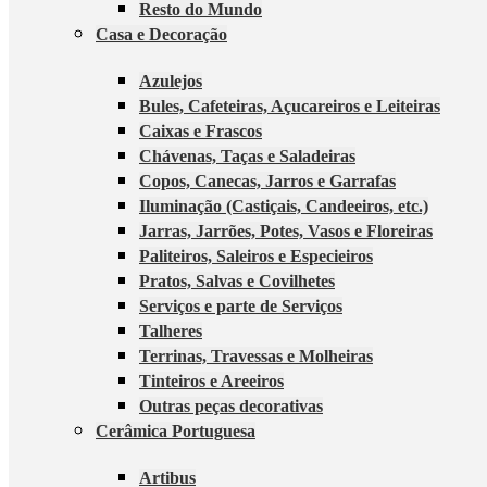
Resto do Mundo
Casa e Decoração
Azulejos
Bules, Cafeteiras, Açucareiros e Leiteiras
Caixas e Frascos
Chávenas, Taças e Saladeiras
Copos, Canecas, Jarros e Garrafas
Iluminação (Castiçais, Candeeiros, etc.)
Jarras, Jarrões, Potes, Vasos e Floreiras
Paliteiros, Saleiros e Especieiros
Pratos, Salvas e Covilhetes
Serviços e parte de Serviços
Talheres
Terrinas, Travessas e Molheiras
Tinteiros e Areeiros
Outras peças decorativas
Cerâmica Portuguesa
Artibus