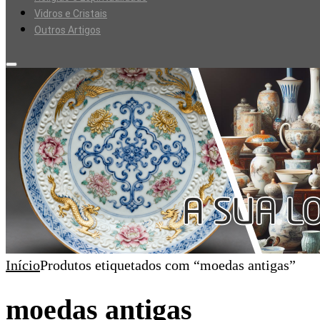
Vidros e Cristais
Outros Artigos
Início
Produtos etiquetados com “moedas antigas”
moedas antigas