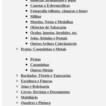
Bonecas, Brinquedos e jogos
Canetas e Esferográficas
Fotografia (álbuns, câmaras e fotos)
Militar
Moedas, Notas e Medalhas
Objectos de Tabacaria
Óculos, lunetas, lornhões, etc.
Selos, Rótulos e Postais
Outros Artigos Colecionáveis
Pratas, Casquinhas e Metais
Pratas
Casquinhas
Outros Metais
Bordados, Têxteis e Tapeçarias
Escultura e Figuras
Joias e Relojoaria
Livros, Revistas e Documentos
Mobiliário
Quadros e Pintura