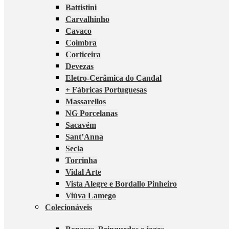
Battistini
Carvalhinho
Cavaco
Coimbra
Corticeira
Devezas
Eletro-Cerâmica do Candal
+ Fábricas Portuguesas
Massarellos
NG Porcelanas
Sacavém
Sant’Anna
Secla
Torrinha
Vidal Arte
Vista Alegre e Bordallo Pinheiro
Viúva Lamego
Colecionáveis