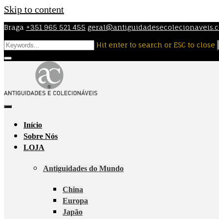
Skip to content
Braga
+351 965 521 455
geral@antiguidadesecolecionaveis.
Hit enter to search or ESC to close
Início
Sobre Nós
LOJA
Antiguidades do Mundo
China
Europa
Japão