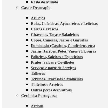
Resto do Mundo
Casa e Decoração
Azulejos
Bules, Cafeteiras, Açucareiros e Leiteiras
Caixas e Frascos
Chávenas, Taças e Saladeiras
Copos, Canecas, Jarros e Garrafas
Iluminação (Castiçais, Candeeiros, etc.)
Jarras, Jarrões, Potes, Vasos e Floreiras
Paliteiros, Saleiros e Especieiros
Pratos, Salvas e Covilhetes
Serviços e parte de Serviços
Talheres
Terrinas, Travessas e Molheiras
Tinteiros e Areeiros
Outras peças decorativas
Cerâmica Portuguesa
Artibus