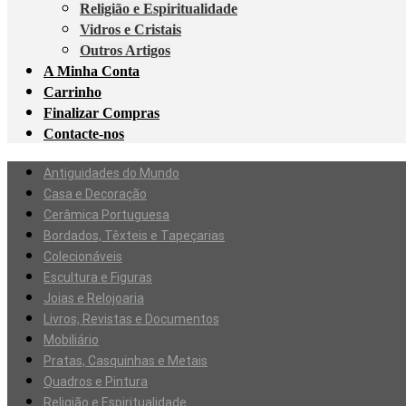
Religião e Espiritualidade
Vidros e Cristais
Outros Artigos
A Minha Conta
Carrinho
Finalizar Compras
Contacte-nos
Antiguidades do Mundo
Casa e Decoração
Cerâmica Portuguesa
Bordados, Têxteis e Tapeçarias
Colecionáveis
Escultura e Figuras
Joias e Relojoaria
Livros, Revistas e Documentos
Mobiliário
Pratas, Casquinhas e Metais
Quadros e Pintura
Religião e Espiritualidade