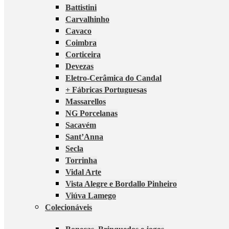
Battistini
Carvalhinho
Cavaco
Coimbra
Corticeira
Devezas
Eletro-Cerâmica do Candal
+ Fábricas Portuguesas
Massarellos
NG Porcelanas
Sacavém
Sant’Anna
Secla
Torrinha
Vidal Arte
Vista Alegre e Bordallo Pinheiro
Viúva Lamego
Colecionáveis