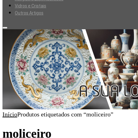
Vidros e Cristais
Outros Artigos
Início
Produtos etiquetados com “moliceiro”
moliceiro