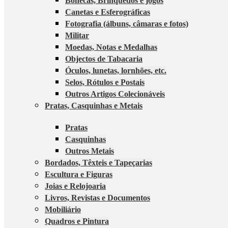
Bonecas, Brinquedos e jogos
Canetas e Esferográficas
Fotografia (álbuns, câmaras e fotos)
Militar
Moedas, Notas e Medalhas
Objectos de Tabacaria
Óculos, lunetas, lornhões, etc.
Selos, Rótulos e Postais
Outros Artigos Colecionáveis
Pratas, Casquinhas e Metais
Pratas
Casquinhas
Outros Metais
Bordados, Têxteis e Tapeçarias
Escultura e Figuras
Joias e Relojoaria
Livros, Revistas e Documentos
Mobiliário
Quadros e Pintura