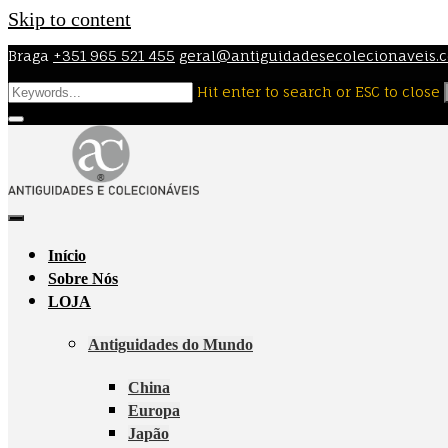
Skip to content
Braga
+351 965 521 455
geral@antiguidadesecolecionaveis.
Hit enter to search or ESC to close
Início
Sobre Nós
LOJA
Antiguidades do Mundo
China
Europa
Japão