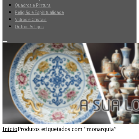
Quadros e Pintura
Religião e Espiritualidade
Vidros e Cristais
Outros Artigos
Início
Produtos etiquetados com “monarquia”