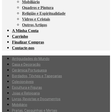
Mobiliário
Quadros e Pintura
Religião e Espiritualidade
Vidros e Cristais
Outros Artigos
A Minha Conta
Carrinho
Finalizar Compras
Contacte-nos
Antiguidades do Mundo
Casa e Decoração
Cerâmica Portuguesa
Bordados, Têxteis e Tapeçarias
Colecionáveis
Escultura e Figuras
Joias e Relojoaria
Livros, Revistas e Documentos
Mobiliário
Pratas, Casquinhas e Metais