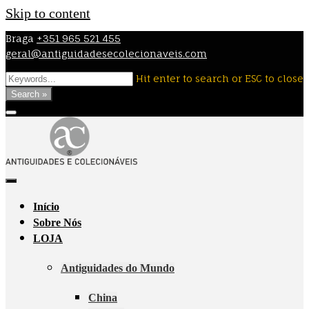
Skip to content
Braga
+351 965 521 455
geral@antiguidadesecolecionaveis.com
Hit enter to search or ESC to close
Search »
Início
Sobre Nós
LOJA
Antiguidades do Mundo
China