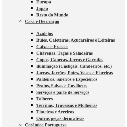
Europa
Japão
Resto do Mundo
Casa e Decoração
Azulejos
Bules, Cafeteiras, Açucareiros e Leiteiras
Caixas e Frascos
Chávenas, Taças e Saladeiras
Copos, Canecas, Jarros e Garrafas
Iluminação (Castiçais, Candeeiros, etc.)
Jarras, Jarrões, Potes, Vasos e Floreiras
Paliteiros, Saleiros e Especieiros
Pratos, Salvas e Covilhetes
Serviços e parte de Serviços
Talheres
Terrinas, Travessas e Molheiras
Tinteiros e Areeiros
Outras peças decorativas
Cerâmica Portuguesa