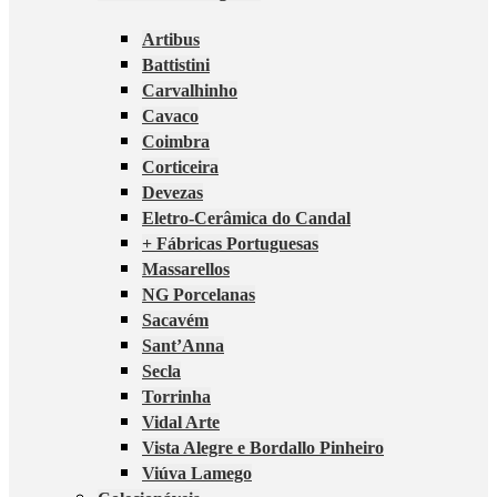
Artibus
Battistini
Carvalhinho
Cavaco
Coimbra
Corticeira
Devezas
Eletro-Cerâmica do Candal
+ Fábricas Portuguesas
Massarellos
NG Porcelanas
Sacavém
Sant’Anna
Secla
Torrinha
Vidal Arte
Vista Alegre e Bordallo Pinheiro
Viúva Lamego