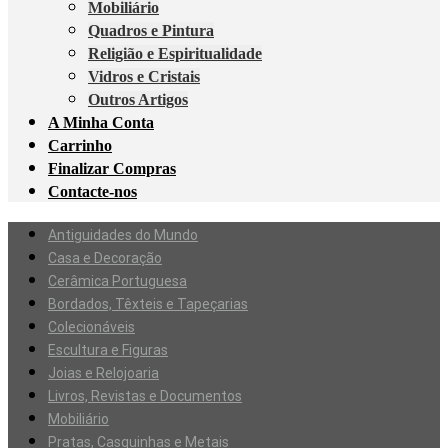
Mobiliário
Quadros e Pintura
Religião e Espiritualidade
Vidros e Cristais
Outros Artigos
A Minha Conta
Carrinho
Finalizar Compras
Contacte-nos
Antiguidades do Mundo
Casa e Decoração
Cerâmica Portuguesa
Bordados, Têxteis e Tapeçarias
Colecionáveis
Escultura e Figuras
Joias e Relojoaria
Livros, Revistas e Documentos
Mobiliário
Pratas, Casquinhas e Metais