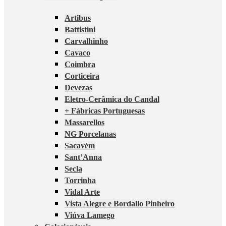
Artibus
Battistini
Carvalhinho
Cavaco
Coimbra
Corticeira
Devezas
Eletro-Cerâmica do Candal
+ Fábricas Portuguesas
Massarellos
NG Porcelanas
Sacavém
Sant’Anna
Secla
Torrinha
Vidal Arte
Vista Alegre e Bordallo Pinheiro
Viúva Lamego