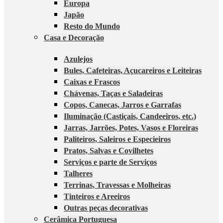
Europa
Japão
Resto do Mundo
Casa e Decoração
Azulejos
Bules, Cafeteiras, Açucareiros e Leiteiras
Caixas e Frascos
Chávenas, Taças e Saladeiras
Copos, Canecas, Jarros e Garrafas
Iluminação (Castiçais, Candeeiros, etc.)
Jarras, Jarrões, Potes, Vasos e Floreiras
Paliteiros, Saleiros e Especieiros
Pratos, Salvas e Covilhetes
Serviços e parte de Serviços
Talheres
Terrinas, Travessas e Molheiras
Tinteiros e Areeiros
Outras peças decorativas
Cerâmica Portuguesa