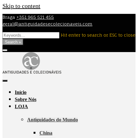
Skip to content
Braga
+351 965 521 455
geral@antiguidadesecolecionaveis.com
Hit enter to search or ESC to close
Search »
Início
Sobre Nós
LOJA
Antiguidades do Mundo
China