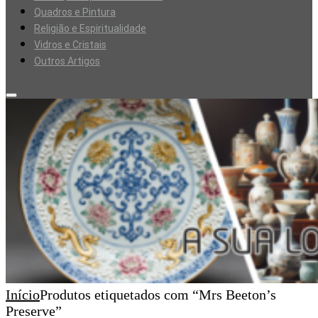
Quadros e Pintura
Religião e Espiritualidade
Vidros e Cristais
Outros Artigos
Início
Produtos etiquetados com “Mrs Beeton’s
Preserve”