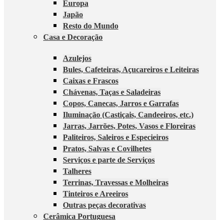
Europa
Japão
Resto do Mundo
Casa e Decoração
Azulejos
Bules, Cafeteiras, Açucareiros e Leiteiras
Caixas e Frascos
Chávenas, Taças e Saladeiras
Copos, Canecas, Jarros e Garrafas
Iluminação (Castiçais, Candeeiros, etc.)
Jarras, Jarrões, Potes, Vasos e Floreiras
Paliteiros, Saleiros e Especieiros
Pratos, Salvas e Covilhetes
Serviços e parte de Serviços
Talheres
Terrinas, Travessas e Molheiras
Tinteiros e Areeiros
Outras peças decorativas
Cerâmica Portuguesa