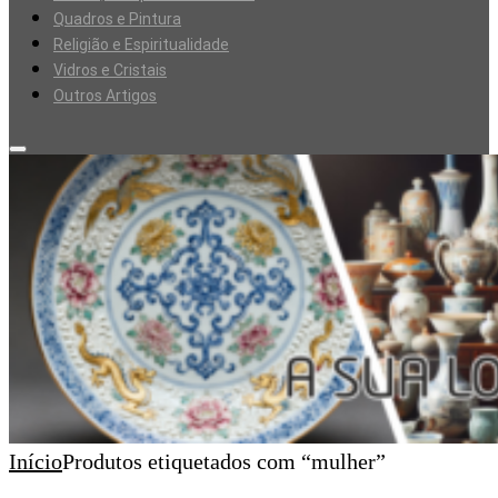
Quadros e Pintura
Religião e Espiritualidade
Vidros e Cristais
Outros Artigos
Início
Produtos etiquetados com “mulher”