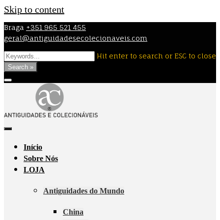
Skip to content
Braga
+351 965 521 455
geral@antiguidadesecolecionaveis.com
Hit enter to search or ESC to close
Search »
Início
Sobre Nós
LOJA
Antiguidades do Mundo
China