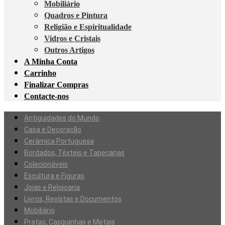
Mobiliário
Quadros e Pintura
Religião e Espiritualidade
Vidros e Cristais
Outros Artigos
A Minha Conta
Carrinho
Finalizar Compras
Contacte-nos
Antiguidades do Mundo
Casa e Decoração
Cerâmica Portuguesa
Bordados, Têxteis e Tapeçarias
Colecionáveis
Escultura e Figuras
Joias e Relojoaria
Livros, Revistas e Documentos
Mobiliário
Pratas, Casquinhas e Metais