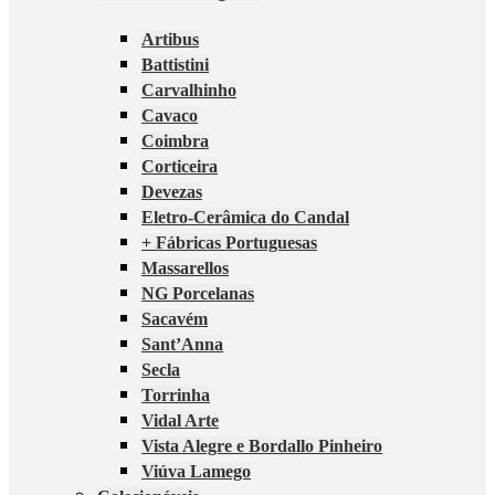
Artibus
Battistini
Carvalhinho
Cavaco
Coimbra
Corticeira
Devezas
Eletro-Cerâmica do Candal
+ Fábricas Portuguesas
Massarellos
NG Porcelanas
Sacavém
Sant’Anna
Secla
Torrinha
Vidal Arte
Vista Alegre e Bordallo Pinheiro
Viúva Lamego