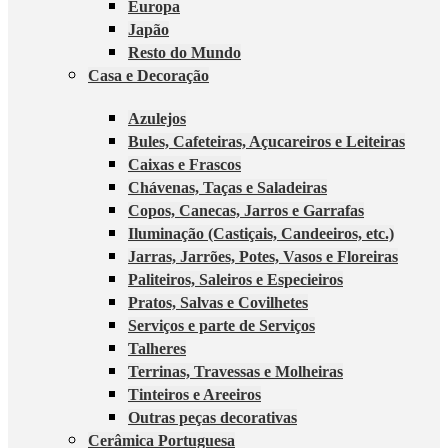
Europa
Japão
Resto do Mundo
Casa e Decoração
Azulejos
Bules, Cafeteiras, Açucareiros e Leiteiras
Caixas e Frascos
Chávenas, Taças e Saladeiras
Copos, Canecas, Jarros e Garrafas
Iluminação (Castiçais, Candeeiros, etc.)
Jarras, Jarrões, Potes, Vasos e Floreiras
Paliteiros, Saleiros e Especieiros
Pratos, Salvas e Covilhetes
Serviços e parte de Serviços
Talheres
Terrinas, Travessas e Molheiras
Tinteiros e Areeiros
Outras peças decorativas
Cerâmica Portuguesa