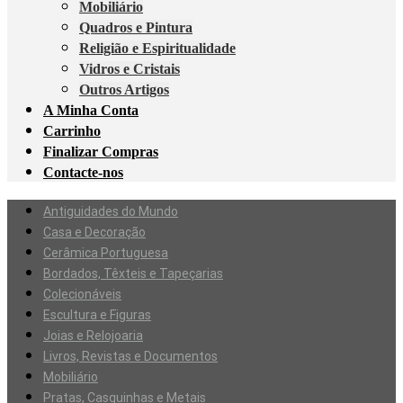
Mobiliário
Quadros e Pintura
Religião e Espiritualidade
Vidros e Cristais
Outros Artigos
A Minha Conta
Carrinho
Finalizar Compras
Contacte-nos
Antiguidades do Mundo
Casa e Decoração
Cerâmica Portuguesa
Bordados, Têxteis e Tapeçarias
Colecionáveis
Escultura e Figuras
Joias e Relojoaria
Livros, Revistas e Documentos
Mobiliário
Pratas, Casquinhas e Metais