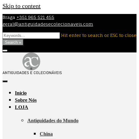
Skip to content
Braga
+351 965 521 455
geral@antiguidadesecolecionaveis.com
Hit enter to search or ESC to close
Search »
Início
Sobre Nós
LOJA
Antiguidades do Mundo
China