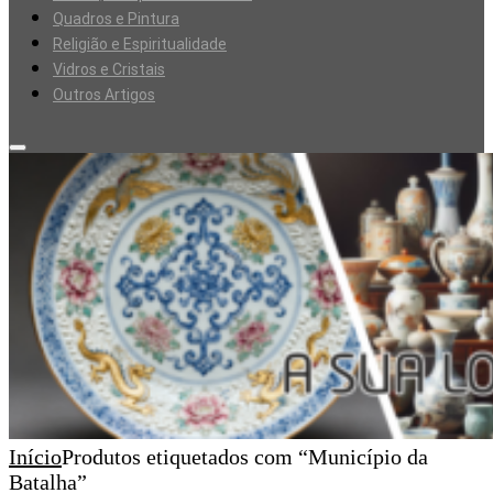
Quadros e Pintura
Religião e Espiritualidade
Vidros e Cristais
Outros Artigos
Início
Produtos etiquetados com “Município da
Batalha”