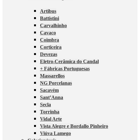
Artibus
Battistini
Carvalhinho
Cavaco
Coimbra
Corticeira
Devezas
Eletro-Cerâmica do Candal
+ Fábricas Portuguesas
Massarellos
NG Porcelanas
Sacavém
Sant’Anna
Secla
Torrinha
Vidal Arte
Vista Alegre e Bordallo Pinheiro
Viúva Lamego