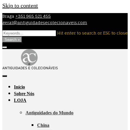
Skip to content
Braga
+351 965 521 455
geral@antiguidadesecolecionaveis.com
Hit enter to search or ESC to close
Search »
Início
Sobre Nós
LOJA
Antiguidades do Mundo
China