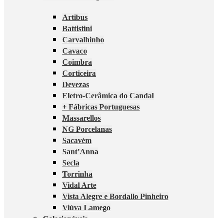
Artibus
Battistini
Carvalhinho
Cavaco
Coimbra
Corticeira
Devezas
Eletro-Cerâmica do Candal
+ Fábricas Portuguesas
Massarellos
NG Porcelanas
Sacavém
Sant’Anna
Secla
Torrinha
Vidal Arte
Vista Alegre e Bordallo Pinheiro
Viúva Lamego