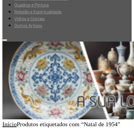
Quadros e Pintura
Religião e Espiritualidade
Vidros e Cristais
Outros Artigos
Início
Produtos etiquetados com “Natal de 1954”