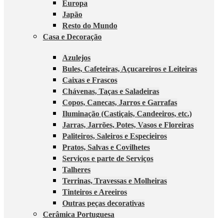
Europa
Japão
Resto do Mundo
Casa e Decoração
Azulejos
Bules, Cafeteiras, Açucareiros e Leiteiras
Caixas e Frascos
Chávenas, Taças e Saladeiras
Copos, Canecas, Jarros e Garrafas
Iluminação (Castiçais, Candeeiros, etc.)
Jarras, Jarrões, Potes, Vasos e Floreiras
Paliteiros, Saleiros e Especieiros
Pratos, Salvas e Covilhetes
Serviços e parte de Serviços
Talheres
Terrinas, Travessas e Molheiras
Tinteiros e Areeiros
Outras peças decorativas
Cerâmica Portuguesa