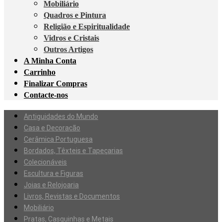
Mobiliário
Quadros e Pintura
Religião e Espiritualidade
Vidros e Cristais
Outros Artigos
A Minha Conta
Carrinho
Finalizar Compras
Contacte-nos
Antiguidades do Mundo
Casa e Decoração
Cerâmica Portuguesa
Bordados, Têxteis e Tapeçarias
Colecionáveis
Escultura e Figuras
Joias e Relojoaria
Livros, Revistas e Documentos
Mobiliário
Pratas, Casquinhas e Metais