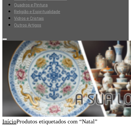
Quadros e Pintura
Religião e Espiritualidade
Vidros e Cristais
Outros Artigos
Início
Produtos etiquetados com “Natal”