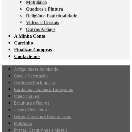
Mobiliário
Quadros e Pintura
Religião e Espiritualidade
Vidros e Cristais
Outros Artigos
A Minha Conta
Carrinho
Finalizar Compras
Contacte-nos
Antiguidades do Mundo
Casa e Decoração
Cerâmica Portuguesa
Bordados, Têxteis e Tapeçarias
Colecionáveis
Escultura e Figuras
Joias e Relojoaria
Livros, Revistas e Documentos
Mobiliário
Pratas, Casquinhas e Metais