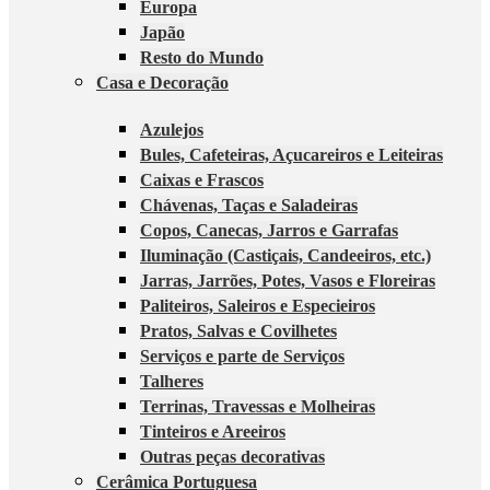
Europa
Japão
Resto do Mundo
Casa e Decoração
Azulejos
Bules, Cafeteiras, Açucareiros e Leiteiras
Caixas e Frascos
Chávenas, Taças e Saladeiras
Copos, Canecas, Jarros e Garrafas
Iluminação (Castiçais, Candeeiros, etc.)
Jarras, Jarrões, Potes, Vasos e Floreiras
Paliteiros, Saleiros e Especieiros
Pratos, Salvas e Covilhetes
Serviços e parte de Serviços
Talheres
Terrinas, Travessas e Molheiras
Tinteiros e Areeiros
Outras peças decorativas
Cerâmica Portuguesa