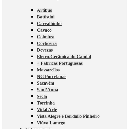
Artibus
Battistini
Carvalhinho
Cavaco
Coimbra
Corticeira
Devezas
Eletro-Cerâmica do Candal
+ Fábricas Portuguesas
Massarellos
NG Porcelanas
Sacavém
Sant’Anna
Secla
Torrinha
Vidal Arte
Vista Alegre e Bordallo Pinheiro
Viúva Lamego