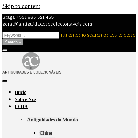
Skip to content
Braga
+351 965 521 455
geral@antiguidadesecolecionaveis.com
Hit enter to search or ESC to close
Search »
Início
Sobre Nós
LOJA
Antiguidades do Mundo
China