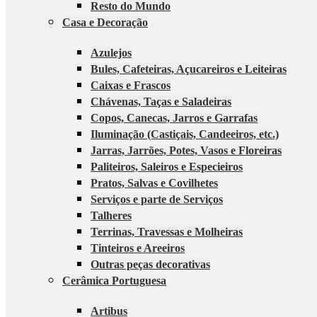
Resto do Mundo
Casa e Decoração
Azulejos
Bules, Cafeteiras, Açucareiros e Leiteiras
Caixas e Frascos
Chávenas, Taças e Saladeiras
Copos, Canecas, Jarros e Garrafas
Iluminação (Castiçais, Candeeiros, etc.)
Jarras, Jarrões, Potes, Vasos e Floreiras
Paliteiros, Saleiros e Especieiros
Pratos, Salvas e Covilhetes
Serviços e parte de Serviços
Talheres
Terrinas, Travessas e Molheiras
Tinteiros e Areeiros
Outras peças decorativas
Cerâmica Portuguesa
Artibus