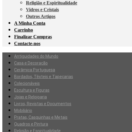
Religião e Espiritualidade
Vidros e Cristais
Outros Artigos
A Minha Conta
Carrinho
Finalizar Compras
Contacte-nos
Antiguidades do Mundo
Casa e Decoração
Cerâmica Portuguesa
Bordados, Têxteis e Tapeçarias
Colecionáveis
Escultura e Figuras
Joias e Relojoaria
Livros, Revistas e Documentos
Mobiliário
Pratas, Casquinhas e Metais
Quadros e Pintura
Religião e Espiritualidade