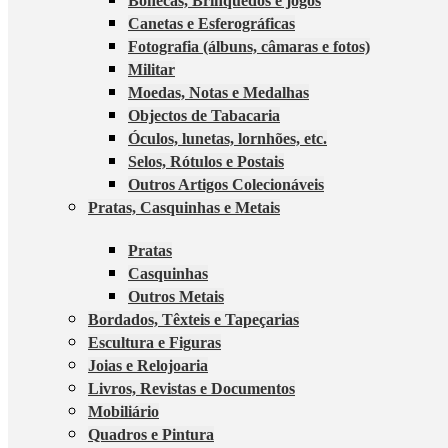
Bonecas, Brinquedos e jogos
Canetas e Esferográficas
Fotografia (álbuns, câmaras e fotos)
Militar
Moedas, Notas e Medalhas
Objectos de Tabacaria
Óculos, lunetas, lornhões, etc.
Selos, Rótulos e Postais
Outros Artigos Colecionáveis
Pratas, Casquinhas e Metais
Pratas
Casquinhas
Outros Metais
Bordados, Têxteis e Tapeçarias
Escultura e Figuras
Joias e Relojoaria
Livros, Revistas e Documentos
Mobiliário
Quadros e Pintura