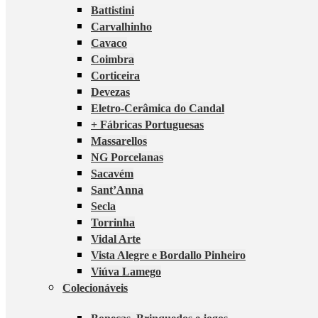
Battistini
Carvalhinho
Cavaco
Coimbra
Corticeira
Devezas
Eletro-Cerâmica do Candal
+ Fábricas Portuguesas
Massarellos
NG Porcelanas
Sacavém
Sant’Anna
Secla
Torrinha
Vidal Arte
Vista Alegre e Bordallo Pinheiro
Viúva Lamego
Colecionáveis