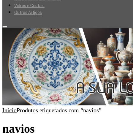
Vidros e Cristais
Outros Artigos
Início
Produtos etiquetados com “navios”
navios