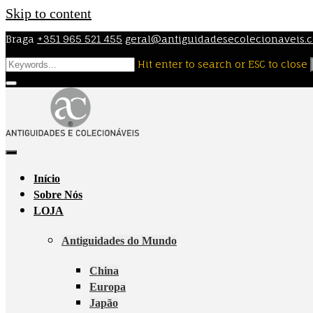
Skip to content
Braga
+351 965 521 455
geral@antiguidadesecolecionaveis.
Hit enter to search or ESC to close
Início
Sobre Nós
LOJA
Antiguidades do Mundo
China
Europa
Japão