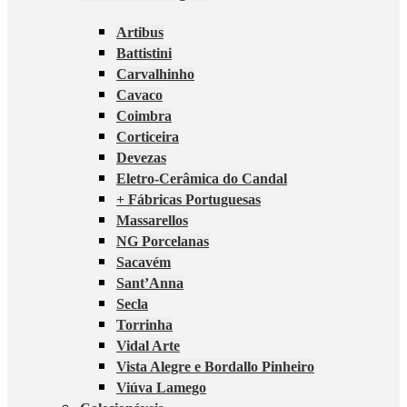
Artibus
Battistini
Carvalhinho
Cavaco
Coimbra
Corticeira
Devezas
Eletro-Cerâmica do Candal
+ Fábricas Portuguesas
Massarellos
NG Porcelanas
Sacavém
Sant’Anna
Secla
Torrinha
Vidal Arte
Vista Alegre e Bordallo Pinheiro
Viúva Lamego