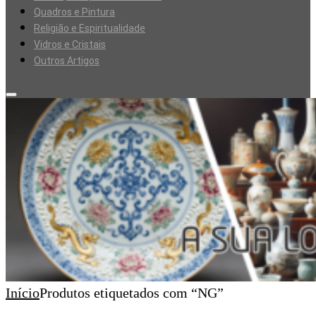
Quadros e Pintura
Religião e Espiritualidade
Vidros e Cristais
Outros Artigos
Início
Produtos etiquetados com “NG”