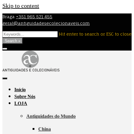
Skip to content
Braga
+351 965 521 455
geral@antiguidadesecolecionaveis.com
Hit enter to search or ESC to close
Search »
Início
Sobre Nós
LOJA
Antiguidades do Mundo
China