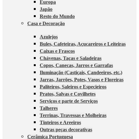
Europa
Japão
Resto do Mundo
Casa e Decoração
Azulejos
Bules, Cafeteiras, Açucareiros e Leiteiras
Caixas e Frascos
Chávenas, Taças e Saladeiras
Copos, Canecas, Jarros e Garrafas
Iluminação (Castiçais, Candeeiros, etc.)
Jarras, Jarrões, Potes, Vasos e Floreiras
Paliteiros, Saleiros e Especieiros
Pratos, Salvas e Covilhetes
Serviços e parte de Serviços
Talheres
Terrinas, Travessas e Molheiras
Tinteiros e Areeiros
Outras peças decorativas
Cerâmica Portuguesa