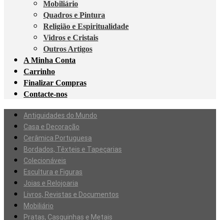
Mobiliário
Quadros e Pintura
Religião e Espiritualidade
Vidros e Cristais
Outros Artigos
A Minha Conta
Carrinho
Finalizar Compras
Contacte-nos
Antiguidades do Mundo
Casa e Decoração
Cerâmica Portuguesa
Bordados, Têxteis e Tapeçarias
Colecionáveis
Escultura e Figuras
Joias e Relojoaria
Livros, Revistas e Documentos
Mobiliário
Pratas, Casquinhas e Metais