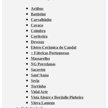
Artibus
Battistini
Carvalhinho
Cavaco
Coimbra
Corticeira
Devezas
Eletro-Cerâmica do Candal
+ Fábricas Portuguesas
Massarellos
NG Porcelanas
Sacavém
Sant’Anna
Secla
Torrinha
Vidal Arte
Vista Alegre e Bordallo Pinheiro
Viúva Lamego