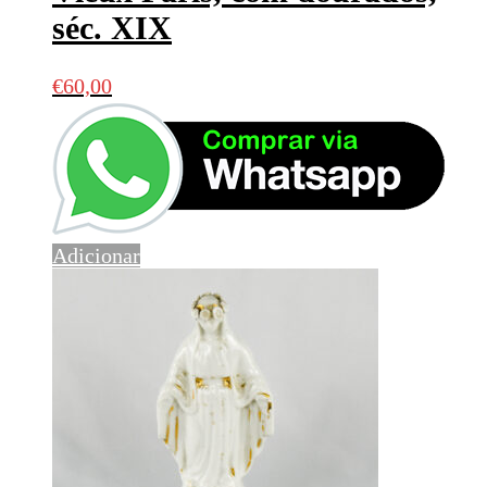
séc. XIX
€
60,00
Adicionar