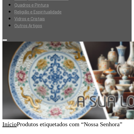
Quadros e Pintura
Religião e Espiritualidade
Vidros e Cristais
Outros Artigos
Início
Produtos etiquetados com “Nossa Senhora”