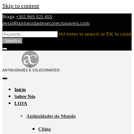
Skip to content
Braga
+351 965 521 455
geral@antiguidadesecolecionaveis.com
Hit enter to search or ESC to close
Search »
Início
Sobre Nós
LOJA
Antiguidades do Mundo
China