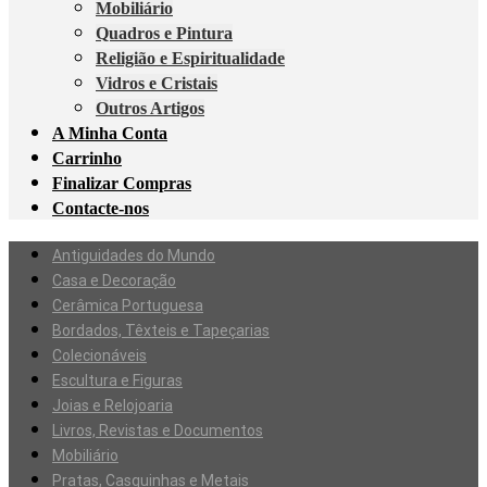
Mobiliário
Quadros e Pintura
Religião e Espiritualidade
Vidros e Cristais
Outros Artigos
A Minha Conta
Carrinho
Finalizar Compras
Contacte-nos
Antiguidades do Mundo
Casa e Decoração
Cerâmica Portuguesa
Bordados, Têxteis e Tapeçarias
Colecionáveis
Escultura e Figuras
Joias e Relojoaria
Livros, Revistas e Documentos
Mobiliário
Pratas, Casquinhas e Metais