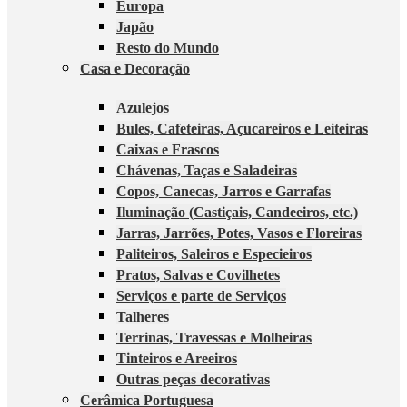
Europa
Japão
Resto do Mundo
Casa e Decoração
Azulejos
Bules, Cafeteiras, Açucareiros e Leiteiras
Caixas e Frascos
Chávenas, Taças e Saladeiras
Copos, Canecas, Jarros e Garrafas
Iluminação (Castiçais, Candeeiros, etc.)
Jarras, Jarrões, Potes, Vasos e Floreiras
Paliteiros, Saleiros e Especieiros
Pratos, Salvas e Covilhetes
Serviços e parte de Serviços
Talheres
Terrinas, Travessas e Molheiras
Tinteiros e Areeiros
Outras peças decorativas
Cerâmica Portuguesa