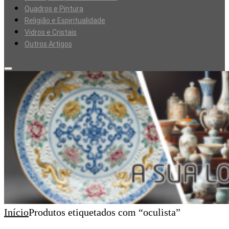
Quadros e Pintura
Religião e Espiritualidade
Vidros e Cristais
Outros Artigos
Início
Produtos etiquetados com “oculista”