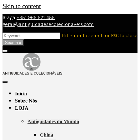
Skip to content
Braga
+351 965 521 455
geral@antiguidadesecolecionaveis.com
Hit enter to search or ESC to close
Search »
Início
Sobre Nós
LOJA
Antiguidades do Mundo
China