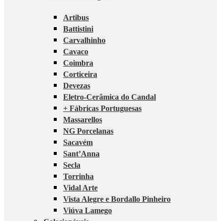
Artibus
Battistini
Carvalhinho
Cavaco
Coimbra
Corticeira
Devezas
Eletro-Cerâmica do Candal
+ Fábricas Portuguesas
Massarellos
NG Porcelanas
Sacavém
Sant’Anna
Secla
Torrinha
Vidal Arte
Vista Alegre e Bordallo Pinheiro
Viúva Lamego