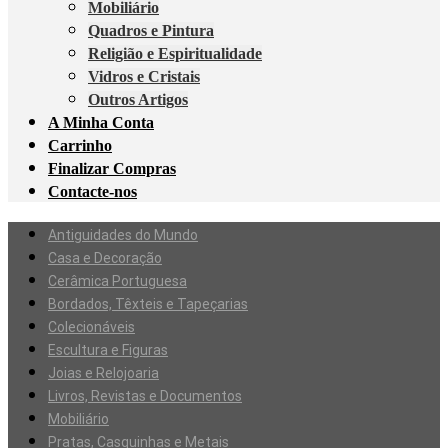
Mobiliário
Quadros e Pintura
Religião e Espiritualidade
Vidros e Cristais
Outros Artigos
A Minha Conta
Carrinho
Finalizar Compras
Contacte-nos
Antiguidades do Mundo
Casa e Decoração
Cerâmica Portuguesa
Bordados, Têxteis e Tapeçarias
Colecionáveis
Escultura e Figuras
Joias e Relojoaria
Livros, Revistas e Documentos
Mobiliário
Pratas, Casquinhas e Metais