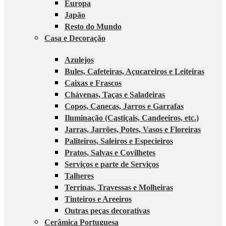
Europa
Japão
Resto do Mundo
Casa e Decoração
Azulejos
Bules, Cafeteiras, Açucareiros e Leiteiras
Caixas e Frascos
Chávenas, Taças e Saladeiras
Copos, Canecas, Jarros e Garrafas
Iluminação (Castiçais, Candeeiros, etc.)
Jarras, Jarrões, Potes, Vasos e Floreiras
Paliteiros, Saleiros e Especieiros
Pratos, Salvas e Covilhetes
Serviços e parte de Serviços
Talheres
Terrinas, Travessas e Molheiras
Tinteiros e Areeiros
Outras peças decorativas
Cerâmica Portuguesa