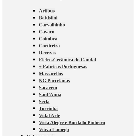
Artibus
Battistini
Carvalhinho
Cavaco
Coimbra
Corticeira
Devezas
Eletro-Cerâmica do Candal
+ Fábricas Portuguesas
Massarellos
NG Porcelanas
Sacavém
Sant’Anna
Secla
Torrinha
Vidal Arte
Vista Alegre e Bordallo Pinheiro
Viúva Lamego