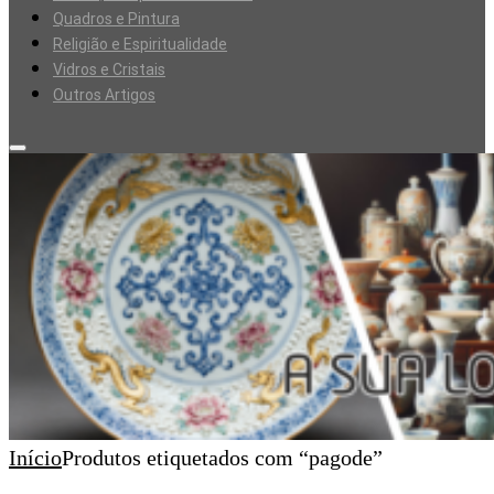
Quadros e Pintura
Religião e Espiritualidade
Vidros e Cristais
Outros Artigos
Início
Produtos etiquetados com “pagode”