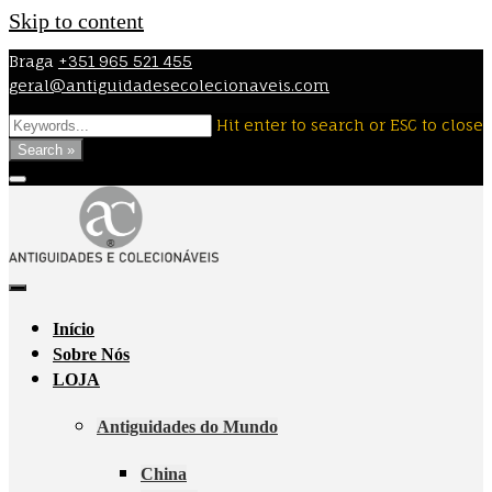
Skip to content
Braga
+351 965 521 455
geral@antiguidadesecolecionaveis.com
Hit enter to search or ESC to close
Search »
Início
Sobre Nós
LOJA
Antiguidades do Mundo
China