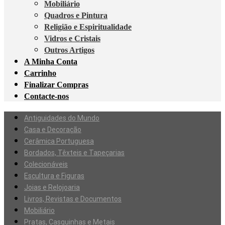
Mobiliário
Quadros e Pintura
Religião e Espiritualidade
Vidros e Cristais
Outros Artigos
A Minha Conta
Carrinho
Finalizar Compras
Contacte-nos
Antiguidades do Mundo
Casa e Decoração
Cerâmica Portuguesa
Bordados, Têxteis e Tapeçarias
Colecionáveis
Escultura e Figuras
Joias e Relojoaria
Livros, Revistas e Documentos
Mobiliário
Pratas, Casquinhas e Metais