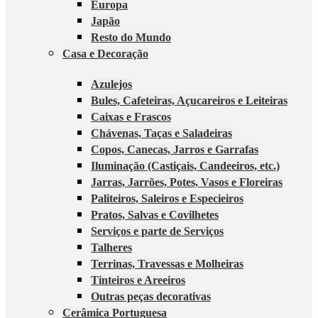
Europa
Japão
Resto do Mundo
Casa e Decoração
Azulejos
Bules, Cafeteiras, Açucareiros e Leiteiras
Caixas e Frascos
Chávenas, Taças e Saladeiras
Copos, Canecas, Jarros e Garrafas
Iluminação (Castiçais, Candeeiros, etc.)
Jarras, Jarrões, Potes, Vasos e Floreiras
Paliteiros, Saleiros e Especieiros
Pratos, Salvas e Covilhetes
Serviços e parte de Serviços
Talheres
Terrinas, Travessas e Molheiras
Tinteiros e Areeiros
Outras peças decorativas
Cerâmica Portuguesa