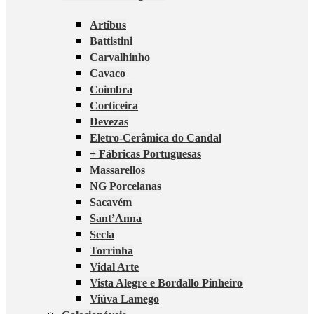
Artibus
Battistini
Carvalhinho
Cavaco
Coimbra
Corticeira
Devezas
Eletro-Cerâmica do Candal
+ Fábricas Portuguesas
Massarellos
NG Porcelanas
Sacavém
Sant’Anna
Secla
Torrinha
Vidal Arte
Vista Alegre e Bordallo Pinheiro
Viúva Lamego