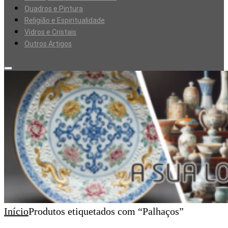
Quadros e Pintura
Religião e Espiritualidade
Vidros e Cristais
Outros Artigos
Início
Produtos etiquetados com “Palhaços”