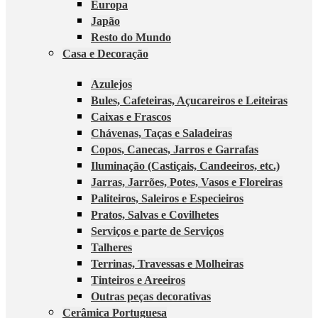
Europa
Japão
Resto do Mundo
Casa e Decoração
Azulejos
Bules, Cafeteiras, Açucareiros e Leiteiras
Caixas e Frascos
Chávenas, Taças e Saladeiras
Copos, Canecas, Jarros e Garrafas
Iluminação (Castiçais, Candeeiros, etc.)
Jarras, Jarrões, Potes, Vasos e Floreiras
Paliteiros, Saleiros e Especieiros
Pratos, Salvas e Covilhetes
Serviços e parte de Serviços
Talheres
Terrinas, Travessas e Molheiras
Tinteiros e Areeiros
Outras peças decorativas
Cerâmica Portuguesa