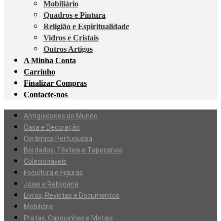
Mobiliário
Quadros e Pintura
Religião e Espiritualidade
Vidros e Cristais
Outros Artigos
A Minha Conta
Carrinho
Finalizar Compras
Contacte-nos
Antiguidades do Mundo
Casa e Decoração
Cerâmica Portuguesa
Bordados, Têxteis e Tapeçarias
Colecionáveis
Escultura e Figuras
Joias e Relojoaria
Livros, Revistas e Documentos
Mobiliário
Pratas, Casquinhas e Metais