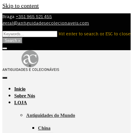
Skip to content
Braga
+351 965 521 455
geral@antiguidadesecolecionaveis.com
Hit enter to search or ESC to close
Search »
Início
Sobre Nós
LOJA
Antiguidades do Mundo
China