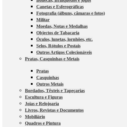
Bonecas, Brinquedos e jogos
Canetas e Esferográficas
Fotografia (álbuns, câmaras e fotos)
Militar
Moedas, Notas e Medalhas
Objectos de Tabacaria
Óculos, lunetas, lornhões, etc.
Selos, Rótulos e Postais
Outros Artigos Colecionáveis
Pratas, Casquinhas e Metais
Pratas
Casquinhas
Outros Metais
Bordados, Têxteis e Tapeçarias
Escultura e Figuras
Joias e Relojoaria
Livros, Revistas e Documentos
Mobiliário
Quadros e Pintura