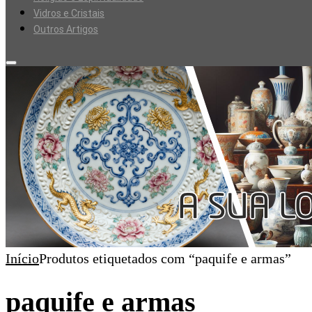
Vidros e Cristais
Outros Artigos
Início
Produtos etiquetados com “paquife e armas”
paquife e armas