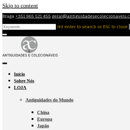
Skip to content
Braga
+351 965 521 455
geral@antiguidadesecolecionaveis.
Hit enter to search or ESC to close
Início
Sobre Nós
LOJA
Antiguidades do Mundo
China
Europa
Japão