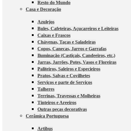
Resto do Mundo
Casa e Decoração
Azulejos
Bules, Cafeteiras, Açucareiros e Leiteiras
Caixas e Frascos
Chávenas, Taças e Saladeiras
Copos, Canecas, Jarros e Garrafas
Iluminação (Castiçais, Candeeiros, etc.)
Jarras, Jarrões, Potes, Vasos e Floreiras
Paliteiros, Saleiros e Especieiros
Pratos, Salvas e Covilhetes
Serviços e parte de Serviços
Talheres
Terrinas, Travessas e Molheiras
Tinteiros e Areeiros
Outras peças decorativas
Cerâmica Portuguesa
Artibus