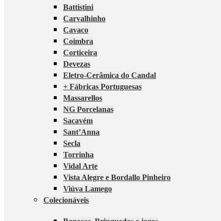
Battistini
Carvalhinho
Cavaco
Coimbra
Corticeira
Devezas
Eletro-Cerâmica do Candal
+ Fábricas Portuguesas
Massarellos
NG Porcelanas
Sacavém
Sant’Anna
Secla
Torrinha
Vidal Arte
Vista Alegre e Bordallo Pinheiro
Viúva Lamego
Colecionáveis