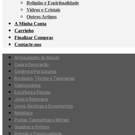
Religião e Espiritualidade
Vidros e Cristais
Outros Artigos
A Minha Conta
Carrinho
Finalizar Compras
Contacte-nos
Antiguidades do Mundo
Casa e Decoração
Cerâmica Portuguesa
Bordados, Têxteis e Tapeçarias
Colecionáveis
Escultura e Figuras
Joias e Relojoaria
Livros, Revistas e Documentos
Mobiliário
Pratas, Casquinhas e Metais
Quadros e Pintura
Religião e Espiritualidade