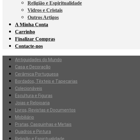
Religião e Espiritualidade
Vidros e Cristais
Outros Artigos
A Minha Conta
Carrinho
Finalizar Compras
Contacte-nos
Antiguidades do Mundo
Casa e Decoração
Cerâmica Portuguesa
Bordados, Têxteis e Tapeçarias
Colecionáveis
Escultura e Figuras
Joias e Relojoaria
Livros, Revistas e Documentos
Mobiliário
Pratas, Casquinhas e Metais
Quadros e Pintura
Religião e Espiritualidade