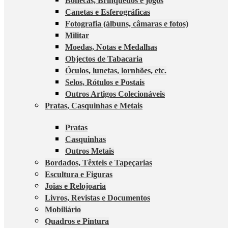
Bonecas, Brinquedos e jogos
Canetas e Esferográficas
Fotografia (álbuns, câmaras e fotos)
Militar
Moedas, Notas e Medalhas
Objectos de Tabacaria
Óculos, lunetas, lornhões, etc.
Selos, Rótulos e Postais
Outros Artigos Colecionáveis
Pratas, Casquinhas e Metais
Pratas
Casquinhas
Outros Metais
Bordados, Têxteis e Tapeçarias
Escultura e Figuras
Joias e Relojoaria
Livros, Revistas e Documentos
Mobiliário
Quadros e Pintura