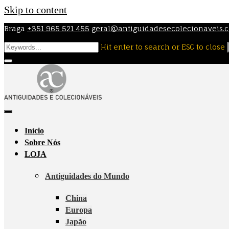
Skip to content
Braga
+351 965 521 455
geral@antiguidadesecolecionaveis.
Hit enter to search or ESC to close
Início
Sobre Nós
LOJA
Antiguidades do Mundo
China
Europa
Japão