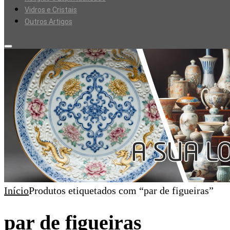
Vidros e Cristais
Outros Artigos
Início
Produtos etiquetados com “par de figueiras”
par de figueiras