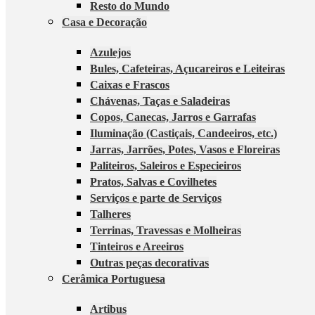
Resto do Mundo
Casa e Decoração
Azulejos
Bules, Cafeteiras, Açucareiros e Leiteiras
Caixas e Frascos
Chávenas, Taças e Saladeiras
Copos, Canecas, Jarros e Garrafas
Iluminação (Castiçais, Candeeiros, etc.)
Jarras, Jarrões, Potes, Vasos e Floreiras
Paliteiros, Saleiros e Especieiros
Pratos, Salvas e Covilhetes
Serviços e parte de Serviços
Talheres
Terrinas, Travessas e Molheiras
Tinteiros e Areeiros
Outras peças decorativas
Cerâmica Portuguesa
Artibus