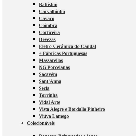
Battistini
Carvalhinho
Cavaco
Coimbra
Corticeira
Devezas
Eletro-Cerâmica do Candal
+ Fábricas Portuguesas
Massarellos
NG Porcelanas
Sacavém
Sant’Anna
Secla
Torrinha
Vidal Arte
Vista Alegre e Bordallo Pinheiro
Viúva Lamego
Colecionáveis