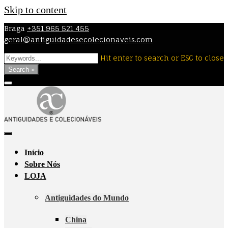
Skip to content
Braga
+351 965 521 455
geral@antiguidadesecolecionaveis.com
Hit enter to search or ESC to close
Search »
Início
Sobre Nós
LOJA
Antiguidades do Mundo
China