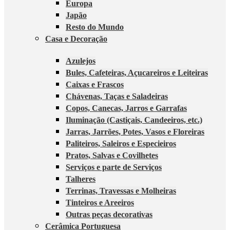
Europa
Japão
Resto do Mundo
Casa e Decoração
Azulejos
Bules, Cafeteiras, Açucareiros e Leiteiras
Caixas e Frascos
Chávenas, Taças e Saladeiras
Copos, Canecas, Jarros e Garrafas
Iluminação (Castiçais, Candeeiros, etc.)
Jarras, Jarrões, Potes, Vasos e Floreiras
Paliteiros, Saleiros e Especieiros
Pratos, Salvas e Covilhetes
Serviços e parte de Serviços
Talheres
Terrinas, Travessas e Molheiras
Tinteiros e Areeiros
Outras peças decorativas
Cerâmica Portuguesa