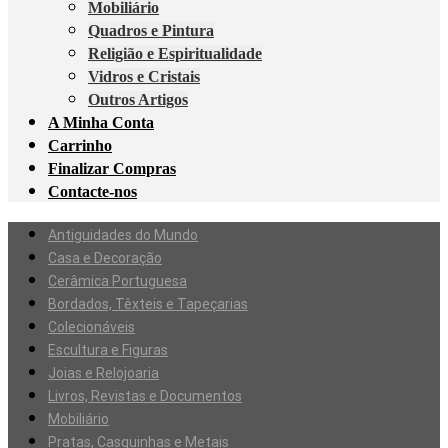
Mobiliário
Quadros e Pintura
Religião e Espiritualidade
Vidros e Cristais
Outros Artigos
A Minha Conta
Carrinho
Finalizar Compras
Contacte-nos
Antiguidades do Mundo
Casa e Decoração
Cerâmica Portuguesa
Bordados, Têxteis e Tapeçarias
Colecionáveis
Escultura e Figuras
Joias e Relojoaria
Livros, Revistas e Documentos
Mobiliário
Pratas, Casquinhas e Metais