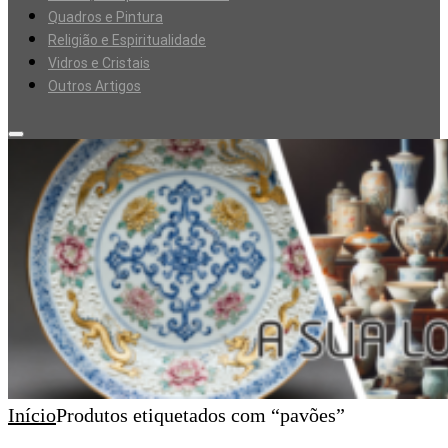
Quadros e Pintura
Religião e Espiritualidade
Vidros e Cristais
Outros Artigos
Início
Produtos etiquetados com “pavões”