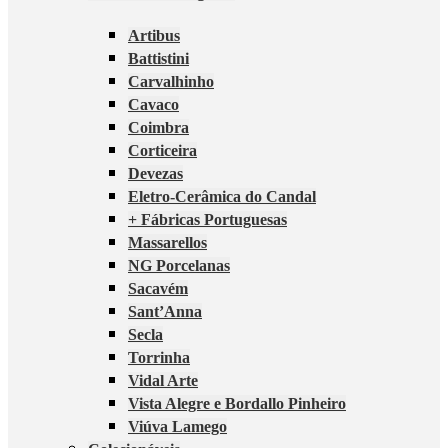
Artibus
Battistini
Carvalhinho
Cavaco
Coimbra
Corticeira
Devezas
Eletro-Cerâmica do Candal
+ Fábricas Portuguesas
Massarellos
NG Porcelanas
Sacavém
Sant’Anna
Secla
Torrinha
Vidal Arte
Vista Alegre e Bordallo Pinheiro
Viúva Lamego