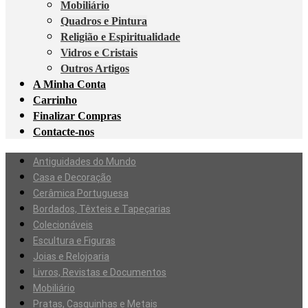
Mobiliário
Quadros e Pintura
Religião e Espiritualidade
Vidros e Cristais
Outros Artigos
A Minha Conta
Carrinho
Finalizar Compras
Contacte-nos
Antiguidades do Mundo
Casa e Decoração
Cerâmica Portuguesa
Bordados, Têxteis e Tapeçarias
Colecionáveis
Escultura e Figuras
Joias e Relojoaria
Livros, Revistas e Documentos
Mobiliário
Pratas, Casquinhas e Metais