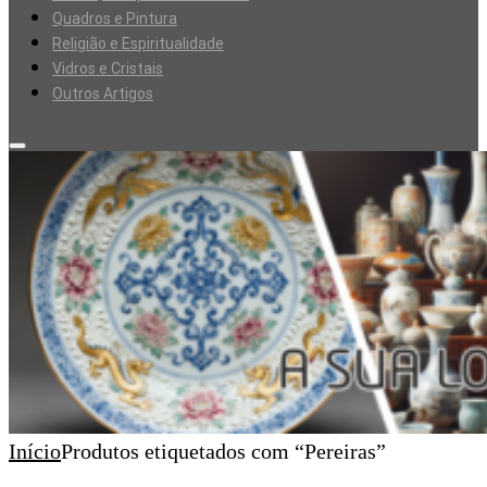
Quadros e Pintura
Religião e Espiritualidade
Vidros e Cristais
Outros Artigos
Início
Produtos etiquetados com “Pereiras”