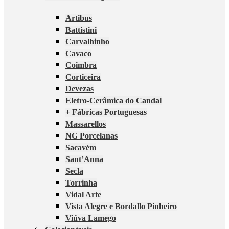
Artibus
Battistini
Carvalhinho
Cavaco
Coimbra
Corticeira
Devezas
Eletro-Cerâmica do Candal
+ Fábricas Portuguesas
Massarellos
NG Porcelanas
Sacavém
Sant’Anna
Secla
Torrinha
Vidal Arte
Vista Alegre e Bordallo Pinheiro
Viúva Lamego