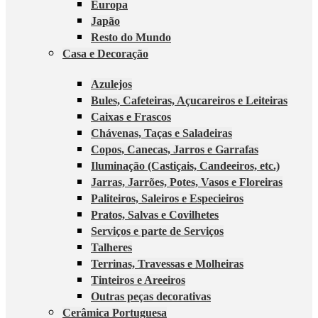
Europa
Japão
Resto do Mundo
Casa e Decoração
Azulejos
Bules, Cafeteiras, Açucareiros e Leiteiras
Caixas e Frascos
Chávenas, Taças e Saladeiras
Copos, Canecas, Jarros e Garrafas
Iluminação (Castiçais, Candeeiros, etc.)
Jarras, Jarrões, Potes, Vasos e Floreiras
Paliteiros, Saleiros e Especieiros
Pratos, Salvas e Covilhetes
Serviços e parte de Serviços
Talheres
Terrinas, Travessas e Molheiras
Tinteiros e Areeiros
Outras peças decorativas
Cerâmica Portuguesa