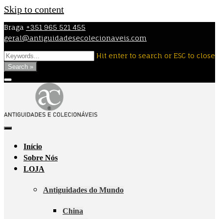
Skip to content
Braga
+351 965 521 455
geral@antiguidadesecolecionaveis.com
Hit enter to search or ESC to close
Search »
Início
Sobre Nós
LOJA
Antiguidades do Mundo
China