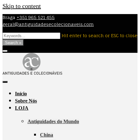
Skip to content
Braga
+351 965 521 455
geral@antiguidadesecolecionaveis.com
Hit enter to search or ESC to close
Search »
Início
Sobre Nós
LOJA
Antiguidades do Mundo
China