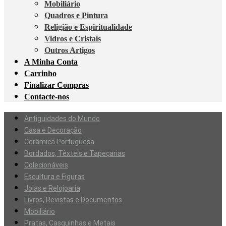
Mobiliário
Quadros e Pintura
Religião e Espiritualidade
Vidros e Cristais
Outros Artigos
A Minha Conta
Carrinho
Finalizar Compras
Contacte-nos
Antiguidades do Mundo
Casa e Decoração
Cerâmica Portuguesa
Bordados, Têxteis e Tapeçarias
Colecionáveis
Escultura e Figuras
Joias e Relojoaria
Livros, Revistas e Documentos
Mobiliário
Pratas, Casquinhas e Metais