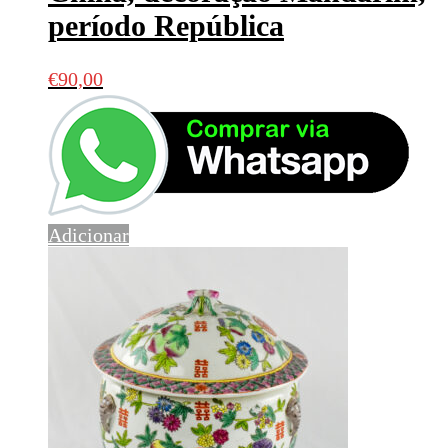
período República
€
90,00
Adicionar