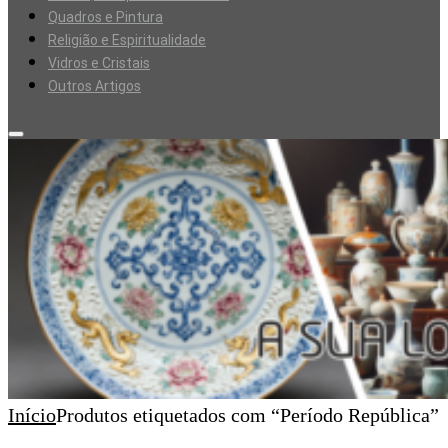
Quadros e Pintura
Religião e Espiritualidade
Vidros e Cristais
Outros Artigos
Início
Produtos etiquetados com “Período República”