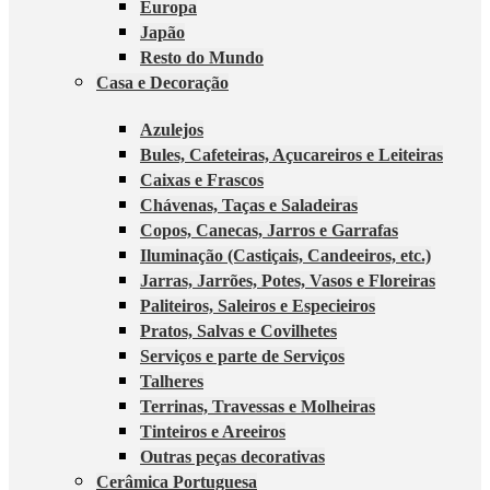
Europa
Japão
Resto do Mundo
Casa e Decoração
Azulejos
Bules, Cafeteiras, Açucareiros e Leiteiras
Caixas e Frascos
Chávenas, Taças e Saladeiras
Copos, Canecas, Jarros e Garrafas
Iluminação (Castiçais, Candeeiros, etc.)
Jarras, Jarrões, Potes, Vasos e Floreiras
Paliteiros, Saleiros e Especieiros
Pratos, Salvas e Covilhetes
Serviços e parte de Serviços
Talheres
Terrinas, Travessas e Molheiras
Tinteiros e Areeiros
Outras peças decorativas
Cerâmica Portuguesa