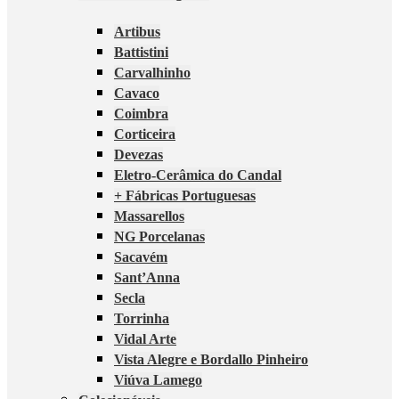
Artibus
Battistini
Carvalhinho
Cavaco
Coimbra
Corticeira
Devezas
Eletro-Cerâmica do Candal
+ Fábricas Portuguesas
Massarellos
NG Porcelanas
Sacavém
Sant’Anna
Secla
Torrinha
Vidal Arte
Vista Alegre e Bordallo Pinheiro
Viúva Lamego