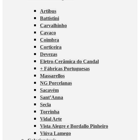
Artibus
Battistini
Carvalhinho
Cavaco
Coimbra
Corticeira
Devezas
Eletro-Cerâmica do Candal
+ Fábricas Portuguesas
Massarellos
NG Porcelanas
Sacavém
Sant’Anna
Secla
Torrinha
Vidal Arte
Vista Alegre e Bordallo Pinheiro
Viúva Lamego