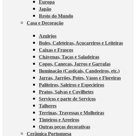
Europa
Japão
Resto do Mundo
Casa e Decoração
Azulejos
Bules, Cafeteiras, Açucareiros e Leiteiras
Caixas e Frascos
Chávenas, Taças e Saladeiras
Copos, Canecas, Jarros e Garrafas
Iluminação (Castiçais, Candeeiros, etc.)
Jarras, Jarrões, Potes, Vasos e Floreiras
Paliteiros, Saleiros e Especieiros
Pratos, Salvas e Covilhetes
Serviços e parte de Serviços
Talheres
Terrinas, Travessas e Molheiras
Tinteiros e Areeiros
Outras peças decorativas
Cerâmica Portuguesa