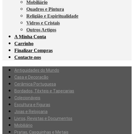
Mobiliário
Quadros e Pintura
Religião e Espiritualidade
Vidros e Cristais
Outros Artigos
A Minha Conta
Carrinho
Finalizar Compras
Contacte-nos
Antiguidades do Mundo
Casa e Decoração
Cerâmica Portuguesa
Bordados, Têxteis e Tapeçarias
Colecionáveis
Escultura e Figuras
Joias e Relojoaria
Livros, Revistas e Documentos
Mobiliário
Pratas, Casquinhas e Metais