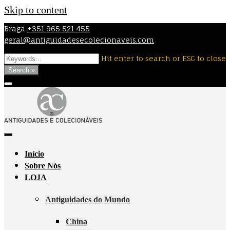
Skip to content
Braga
+351 965 521 455
geral@antiguidadesecolecionaveis.com
Hit enter to search or ESC to close
Search »
Início
Sobre Nós
LOJA
Antiguidades do Mundo
China