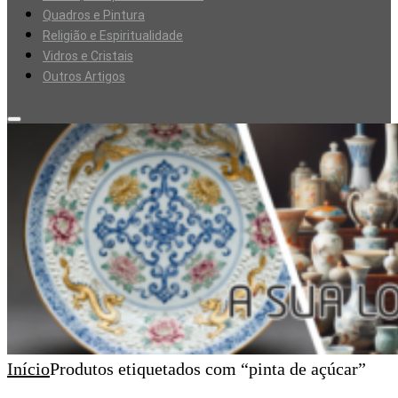
Quadros e Pintura
Religião e Espiritualidade
Vidros e Cristais
Outros Artigos
Início
Produtos etiquetados com “pinta de açúcar”