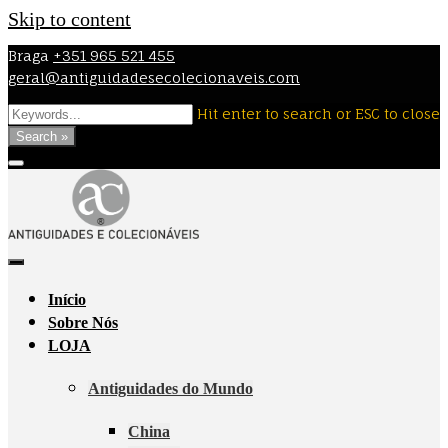
Skip to content
Braga
+351 965 521 455
geral@antiguidadesecolecionaveis.com
Hit enter to search or ESC to close
Search »
Início
Sobre Nós
LOJA
Antiguidades do Mundo
China