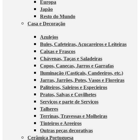
Europa
Japão
Resto do Mundo
Casa e Decoração
Azulejos
Bules, Cafeteiras, Açucareiros e Leiteiras
Caixas e Frascos
Chávenas, Taças e Saladeiras
Copos, Canecas, Jarros e Garrafas
Iluminação (Castiçais, Candeeiros, etc.)
Jarras, Jarrões, Potes, Vasos e Floreiras
Paliteiros, Saleiros e Especieiros
Pratos, Salvas e Covilhetes
Serviços e parte de Serviços
Talheres
Terrinas, Travessas e Molheiras
Tinteiros e Areeiros
Outras peças decorativas
Cerâmica Portuguesa