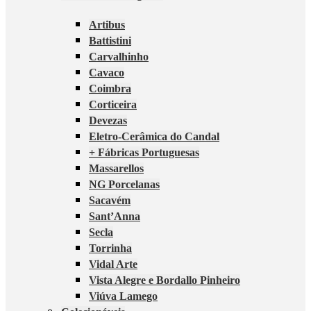
Artibus
Battistini
Carvalhinho
Cavaco
Coimbra
Corticeira
Devezas
Eletro-Cerâmica do Candal
+ Fábricas Portuguesas
Massarellos
NG Porcelanas
Sacavém
Sant’Anna
Secla
Torrinha
Vidal Arte
Vista Alegre e Bordallo Pinheiro
Viúva Lamego