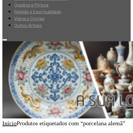
Quadros e Pintura
Religião e Espiritualidade
Vidros e Cristais
Outros Artigos
Início
Produtos etiquetados com “porcelana alemã”