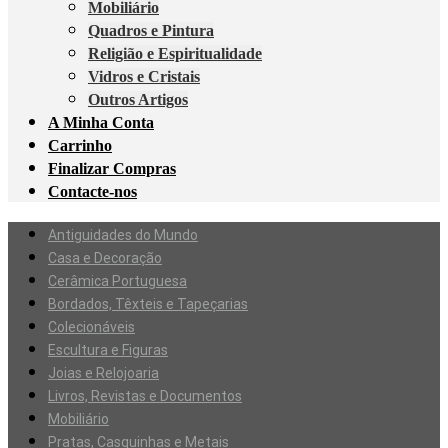
Mobiliário
Quadros e Pintura
Religião e Espiritualidade
Vidros e Cristais
Outros Artigos
A Minha Conta
Carrinho
Finalizar Compras
Contacte-nos
Antiguidades do Mundo
Casa e Decoração
Cerâmica Portuguesa
Bordados, Têxteis e Tapeçarias
Colecionáveis
Escultura e Figuras
Joias e Relojoaria
Livros, Revistas e Documentos
Mobiliário
Pratas, Casquinhas e Metais