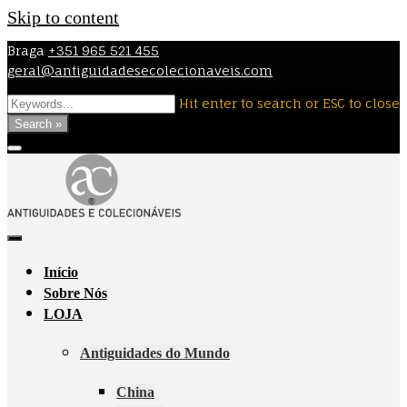
Skip to content
Braga
+351 965 521 455
geral@antiguidadesecolecionaveis.com
Hit enter to search or ESC to close
Search »
Início
Sobre Nós
LOJA
Antiguidades do Mundo
China