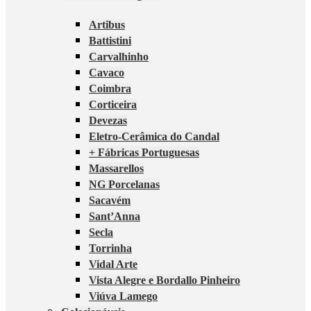
Artibus
Battistini
Carvalhinho
Cavaco
Coimbra
Corticeira
Devezas
Eletro-Cerâmica do Candal
+ Fábricas Portuguesas
Massarellos
NG Porcelanas
Sacavém
Sant’Anna
Secla
Torrinha
Vidal Arte
Vista Alegre e Bordallo Pinheiro
Viúva Lamego