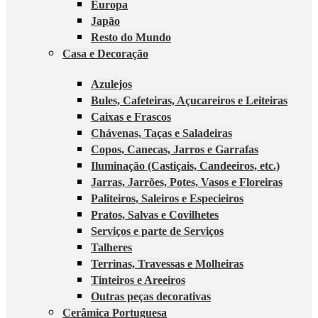
Europa
Japão
Resto do Mundo
Casa e Decoração
Azulejos
Bules, Cafeteiras, Açucareiros e Leiteiras
Caixas e Frascos
Chávenas, Taças e Saladeiras
Copos, Canecas, Jarros e Garrafas
Iluminação (Castiçais, Candeeiros, etc.)
Jarras, Jarrões, Potes, Vasos e Floreiras
Paliteiros, Saleiros e Especieiros
Pratos, Salvas e Covilhetes
Serviços e parte de Serviços
Talheres
Terrinas, Travessas e Molheiras
Tinteiros e Areeiros
Outras peças decorativas
Cerâmica Portuguesa