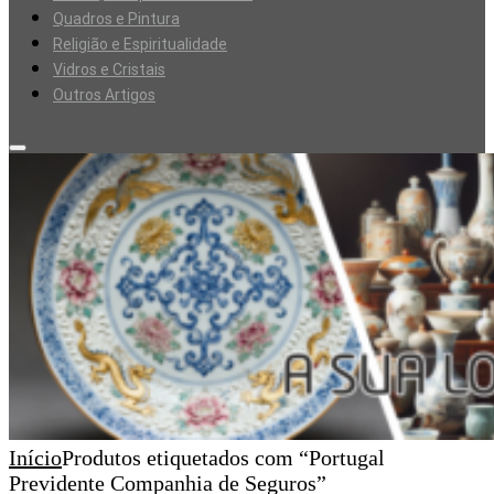
Quadros e Pintura
Religião e Espiritualidade
Vidros e Cristais
Outros Artigos
Início
Produtos etiquetados com “Portugal
Previdente Companhia de Seguros”