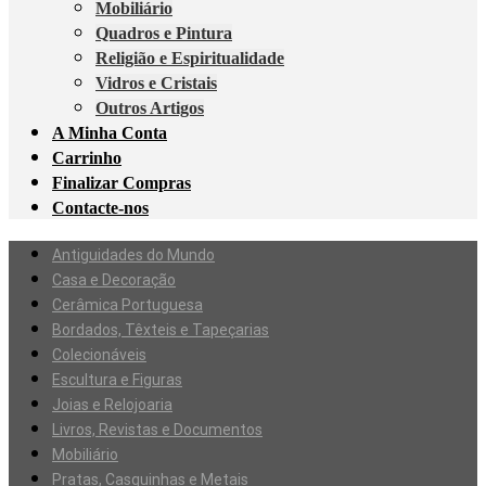
Mobiliário
Quadros e Pintura
Religião e Espiritualidade
Vidros e Cristais
Outros Artigos
A Minha Conta
Carrinho
Finalizar Compras
Contacte-nos
Antiguidades do Mundo
Casa e Decoração
Cerâmica Portuguesa
Bordados, Têxteis e Tapeçarias
Colecionáveis
Escultura e Figuras
Joias e Relojoaria
Livros, Revistas e Documentos
Mobiliário
Pratas, Casquinhas e Metais