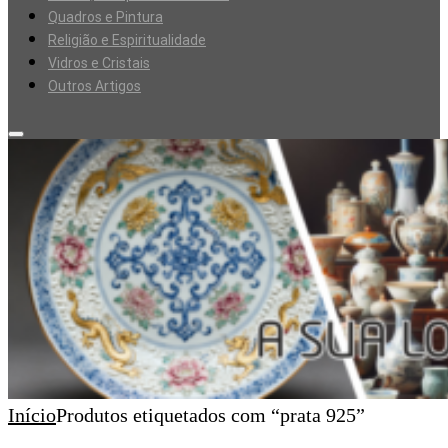
Quadros e Pintura
Religião e Espiritualidade
Vidros e Cristais
Outros Artigos
Início
Produtos etiquetados com “prata 925”