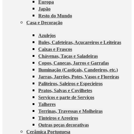
Europa
Japão
Resto do Mundo
Casa e Decoração
Azulejos
Bules, Cafeteiras, Açucareiros e Leiteiras
Caixas e Frascos
Chávenas, Taças e Saladeiras
Copos, Canecas, Jarros e Garrafas
Iluminação (Castiçais, Candeeiros, etc.)
Jarras, Jarrões, Potes, Vasos e Floreiras
Paliteiros, Saleiros e Especieiros
Pratos, Salvas e Covilhetes
Serviços e parte de Serviços
Talheres
Terrinas, Travessas e Molheiras
Tinteiros e Areeiros
Outras peças decorativas
Cerâmica Portuguesa