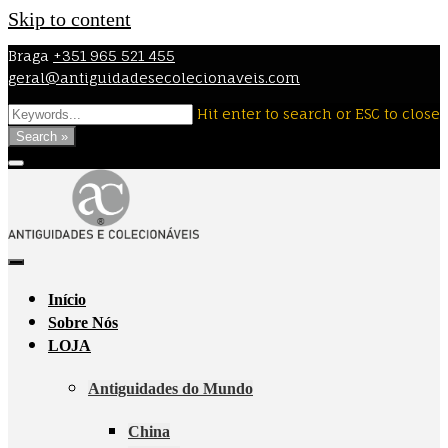
Skip to content
Braga
+351 965 521 455
geral@antiguidadesecolecionaveis.com
Hit enter to search or ESC to close
Search »
Início
Sobre Nós
LOJA
Antiguidades do Mundo
China