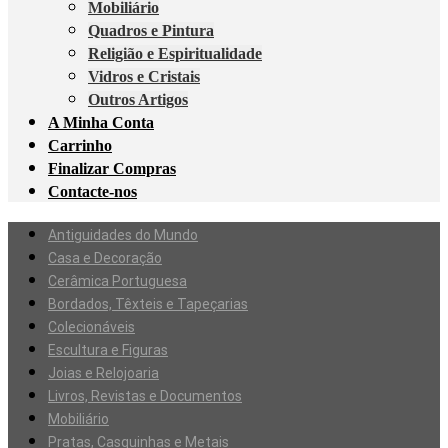
Mobiliário
Quadros e Pintura
Religião e Espiritualidade
Vidros e Cristais
Outros Artigos
A Minha Conta
Carrinho
Finalizar Compras
Contacte-nos
Antiguidades do Mundo
Casa e Decoração
Cerâmica Portuguesa
Bordados, Têxteis e Tapeçarias
Colecionáveis
Escultura e Figuras
Joias e Relojoaria
Livros, Revistas e Documentos
Mobiliário
Pratas, Casquinhas e Metais