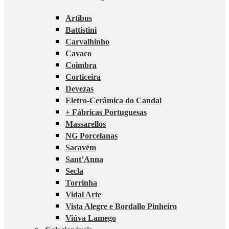
Artibus
Battistini
Carvalhinho
Cavaco
Coimbra
Corticeira
Devezas
Eletro-Cerâmica do Candal
+ Fábricas Portuguesas
Massarellos
NG Porcelanas
Sacavém
Sant’Anna
Secla
Torrinha
Vidal Arte
Vista Alegre e Bordallo Pinheiro
Viúva Lamego