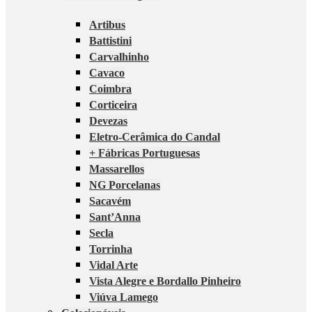
Artibus
Battistini
Carvalhinho
Cavaco
Coimbra
Corticeira
Devezas
Eletro-Cerâmica do Candal
+ Fábricas Portuguesas
Massarellos
NG Porcelanas
Sacavém
Sant’Anna
Secla
Torrinha
Vidal Arte
Vista Alegre e Bordallo Pinheiro
Viúva Lamego