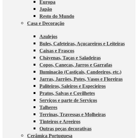
Europa
Japão
Resto do Mundo
Casa e Decoração
Azulejos
Bules, Cafeteiras, Açucareiros e Leiteiras
Caixas e Frascos
Chávenas, Taças e Saladeiras
Copos, Canecas, Jarros e Garrafas
Iluminação (Castiçais, Candeeiros, etc.)
Jarras, Jarrões, Potes, Vasos e Floreiras
Paliteiros, Saleiros e Especieiros
Pratos, Salvas e Covilhetes
Serviços e parte de Serviços
Talheres
Terrinas, Travessas e Molheiras
Tinteiros e Areeiros
Outras peças decorativas
Cerâmica Portuguesa