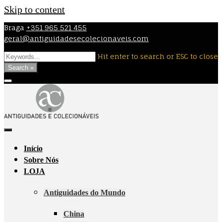
Skip to content
Braga
+351 965 521 455
geral@antiguidadesecolecionaveis.com
Hit enter to search or ESC to close
Search »
Início
Sobre Nós
LOJA
Antiguidades do Mundo
China