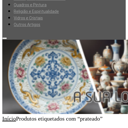
Quadros e Pintura
Religião e Espiritualidade
Vidros e Cristais
Outros Artigos
Início
Produtos etiquetados com “prateado”