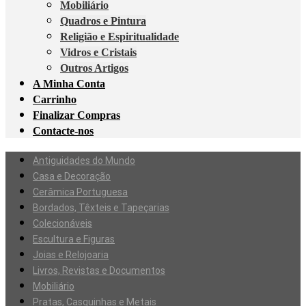
Mobiliário
Quadros e Pintura
Religião e Espiritualidade
Vidros e Cristais
Outros Artigos
A Minha Conta
Carrinho
Finalizar Compras
Contacte-nos
Antiguidades do Mundo
Casa e Decoração
Cerâmica Portuguesa
Bordados, Têxteis e Tapeçarias
Colecionáveis
Escultura e Figuras
Joias e Relojoaria
Livros, Revistas e Documentos
Mobiliário
Pratas, Casquinhas e Metais