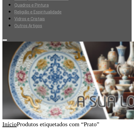
Quadros e Pintura
Religião e Espiritualidade
Vidros e Cristais
Outros Artigos
Início
Produtos etiquetados com “Prato”