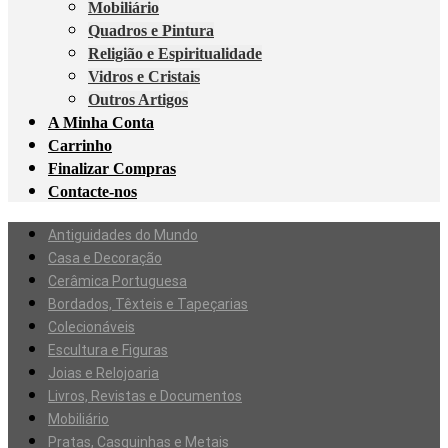
Mobiliário
Quadros e Pintura
Religião e Espiritualidade
Vidros e Cristais
Outros Artigos
A Minha Conta
Carrinho
Finalizar Compras
Contacte-nos
Antiguidades do Mundo
Casa e Decoração
Cerâmica Portuguesa
Bordados, Têxteis e Tapeçarias
Colecionáveis
Escultura e Figuras
Joias e Relojoaria
Livros, Revistas e Documentos
Mobiliário
Pratas, Casquinhas e Metais