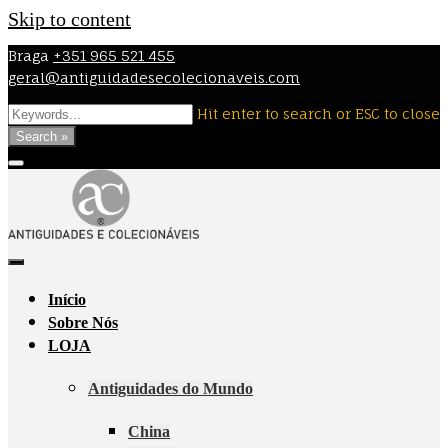
Skip to content
Braga
+351 965 521 455
geral@antiguidadesecolecionaveis.com
Hit enter to search or ESC to close
Search »
Início
Sobre Nós
LOJA
Antiguidades do Mundo
China