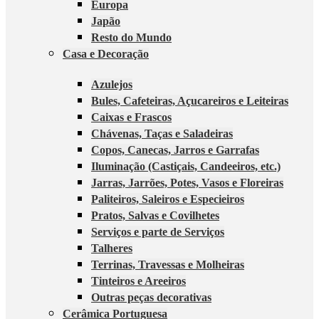
Europa
Japão
Resto do Mundo
Casa e Decoração
Azulejos
Bules, Cafeteiras, Açucareiros e Leiteiras
Caixas e Frascos
Chávenas, Taças e Saladeiras
Copos, Canecas, Jarros e Garrafas
Iluminação (Castiçais, Candeeiros, etc.)
Jarras, Jarrões, Potes, Vasos e Floreiras
Paliteiros, Saleiros e Especieiros
Pratos, Salvas e Covilhetes
Serviços e parte de Serviços
Talheres
Terrinas, Travessas e Molheiras
Tinteiros e Areeiros
Outras peças decorativas
Cerâmica Portuguesa