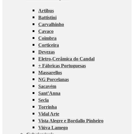
Artibus
Battistini
Carvalhinho
Cavaco
Coimbra
Corticeira
Devezas
Eletro-Cerâmica do Candal
+ Fábricas Portuguesas
Massarellos
NG Porcelanas
Sacavém
Sant’Anna
Secla
Torrinha
Vidal Arte
Vista Alegre e Bordallo Pinheiro
Viúva Lamego