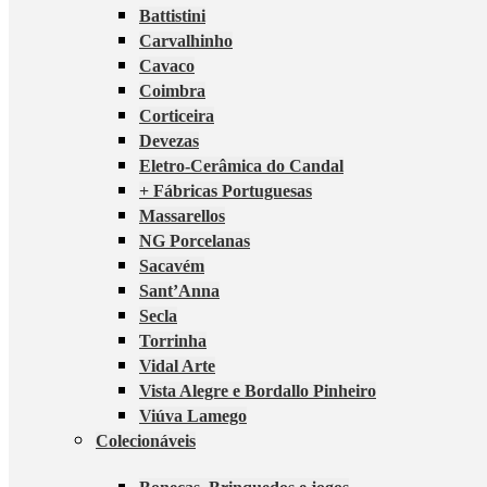
Battistini
Carvalhinho
Cavaco
Coimbra
Corticeira
Devezas
Eletro-Cerâmica do Candal
+ Fábricas Portuguesas
Massarellos
NG Porcelanas
Sacavém
Sant’Anna
Secla
Torrinha
Vidal Arte
Vista Alegre e Bordallo Pinheiro
Viúva Lamego
Colecionáveis