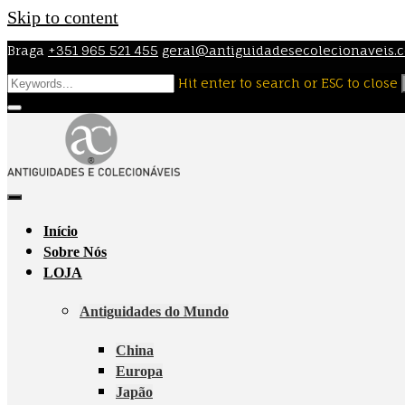
Skip to content
Braga
+351 965 521 455
geral@antiguidadesecolecionaveis.
Hit enter to search or ESC to close
Início
Sobre Nós
LOJA
Antiguidades do Mundo
China
Europa
Japão