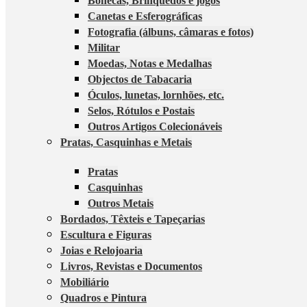
Bonecas, Brinquedos e jogos
Canetas e Esferográficas
Fotografia (álbuns, câmaras e fotos)
Militar
Moedas, Notas e Medalhas
Objectos de Tabacaria
Óculos, lunetas, lornhões, etc.
Selos, Rótulos e Postais
Outros Artigos Colecionáveis
Pratas, Casquinhas e Metais
Pratas
Casquinhas
Outros Metais
Bordados, Têxteis e Tapeçarias
Escultura e Figuras
Joias e Relojoaria
Livros, Revistas e Documentos
Mobiliário
Quadros e Pintura