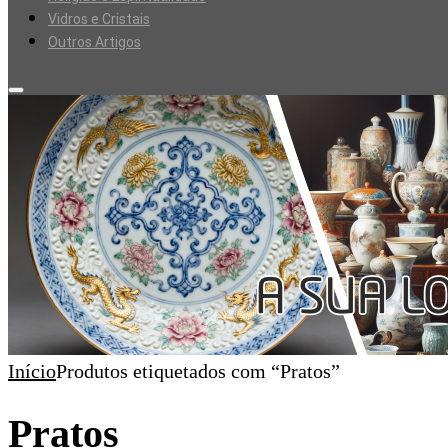
Vidros e Cristais
Outros Artigos
Início
Produtos etiquetados com “Pratos”
Pratos