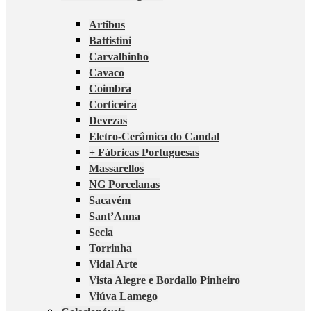
Artibus
Battistini
Carvalhinho
Cavaco
Coimbra
Corticeira
Devezas
Eletro-Cerâmica do Candal
+ Fábricas Portuguesas
Massarellos
NG Porcelanas
Sacavém
Sant’Anna
Secla
Torrinha
Vidal Arte
Vista Alegre e Bordallo Pinheiro
Viúva Lamego