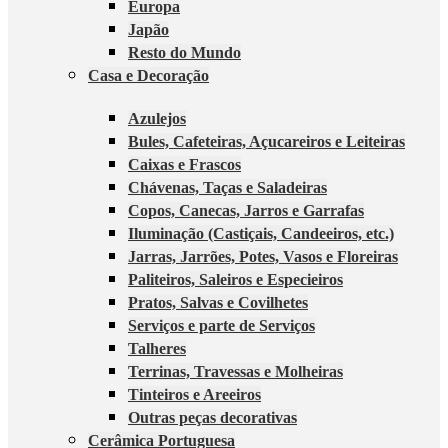
Europa
Japão
Resto do Mundo
Casa e Decoração
Azulejos
Bules, Cafeteiras, Açucareiros e Leiteiras
Caixas e Frascos
Chávenas, Taças e Saladeiras
Copos, Canecas, Jarros e Garrafas
Iluminação (Castiçais, Candeeiros, etc.)
Jarras, Jarrões, Potes, Vasos e Floreiras
Paliteiros, Saleiros e Especieiros
Pratos, Salvas e Covilhetes
Serviços e parte de Serviços
Talheres
Terrinas, Travessas e Molheiras
Tinteiros e Areeiros
Outras peças decorativas
Cerâmica Portuguesa