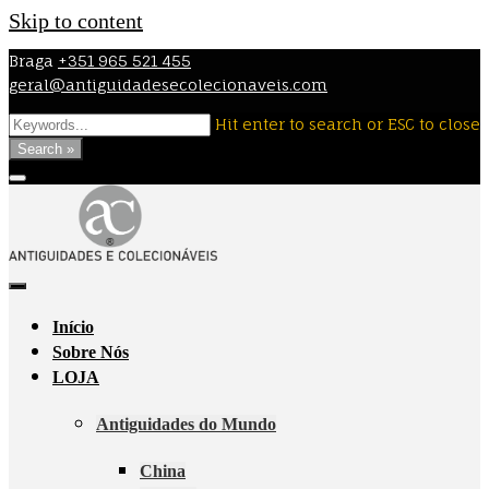
Skip to content
Braga
+351 965 521 455
geral@antiguidadesecolecionaveis.com
Hit enter to search or ESC to close
Search »
Início
Sobre Nós
LOJA
Antiguidades do Mundo
China