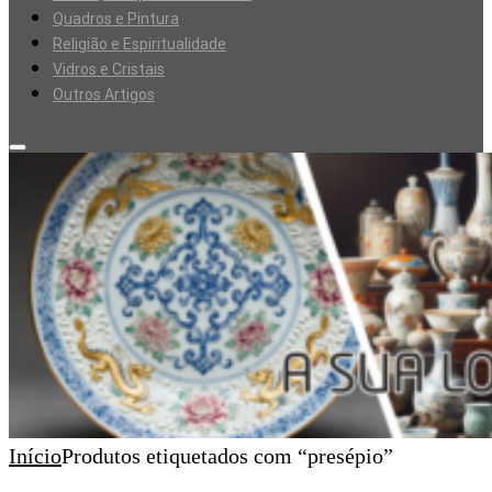
Quadros e Pintura
Religião e Espiritualidade
Vidros e Cristais
Outros Artigos
Início
Produtos etiquetados com “presépio”