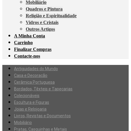
Mobiliário
Quadros e Pintura
Religião e Espiritualidade
Vidros e Cristais
Outros Artigos
A Minha Conta
Carrinho
Finalizar Compras
Contacte-nos
Antiguidades do Mundo
Casa e Decoração
Cerâmica Portuguesa
Bordados, Têxteis e Tapeçarias
Colecionáveis
Escultura e Figuras
Joias e Relojoaria
Livros, Revistas e Documentos
Mobiliário
Pratas, Casquinhas e Metais