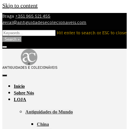
Skip to content
Braga
+351 965 521 455
geral@antiguidadesecolecionaveis.com
Hit enter to search or ESC to close
Search »
Início
Sobre Nós
LOJA
Antiguidades do Mundo
China