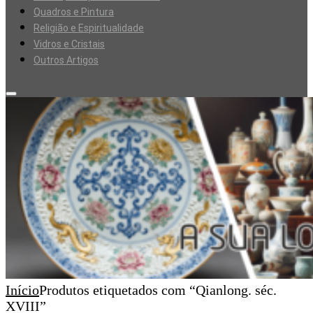
Quadros e Pintura
Religião e Espiritualidade
Vidros e Cristais
Outros Artigos
Início
Produtos etiquetados com “Qianlong. séc.
XVIII”