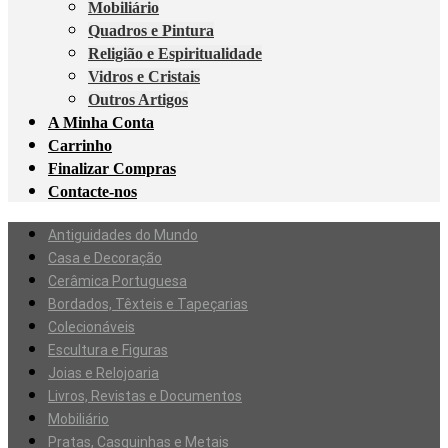
Mobiliário
Quadros e Pintura
Religião e Espiritualidade
Vidros e Cristais
Outros Artigos
A Minha Conta
Carrinho
Finalizar Compras
Contacte-nos
Antiguidades do Mundo
Casa e Decoração
Cerâmica Portuguesa
Bordados, Têxteis e Tapeçarias
Colecionáveis
Escultura e Figuras
Joias e Relojoaria
Livros, Revistas e Documentos
Mobiliário
Pratas, Casquinhas e Metais