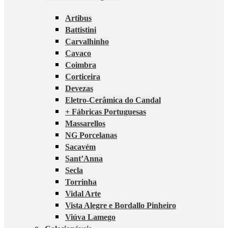
Artibus
Battistini
Carvalhinho
Cavaco
Coimbra
Corticeira
Devezas
Eletro-Cerâmica do Candal
+ Fábricas Portuguesas
Massarellos
NG Porcelanas
Sacavém
Sant’Anna
Secla
Torrinha
Vidal Arte
Vista Alegre e Bordallo Pinheiro
Viúva Lamego