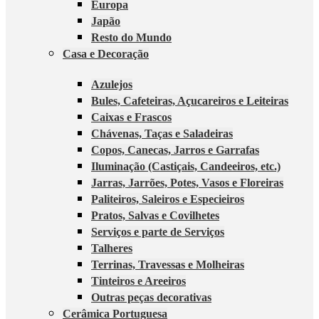
Europa
Japão
Resto do Mundo
Casa e Decoração
Azulejos
Bules, Cafeteiras, Açucareiros e Leiteiras
Caixas e Frascos
Chávenas, Taças e Saladeiras
Copos, Canecas, Jarros e Garrafas
Iluminação (Castiçais, Candeeiros, etc.)
Jarras, Jarrões, Potes, Vasos e Floreiras
Paliteiros, Saleiros e Especieiros
Pratos, Salvas e Covilhetes
Serviços e parte de Serviços
Talheres
Terrinas, Travessas e Molheiras
Tinteiros e Areeiros
Outras peças decorativas
Cerâmica Portuguesa