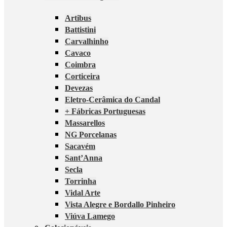
Artibus
Battistini
Carvalhinho
Cavaco
Coimbra
Corticeira
Devezas
Eletro-Cerâmica do Candal
+ Fábricas Portuguesas
Massarellos
NG Porcelanas
Sacavém
Sant’Anna
Secla
Torrinha
Vidal Arte
Vista Alegre e Bordallo Pinheiro
Viúva Lamego