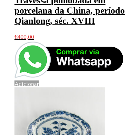
Travessa polilobada em
porcelana da China, período
Qianlong, séc. XVIII
€
400,00
Adicionar