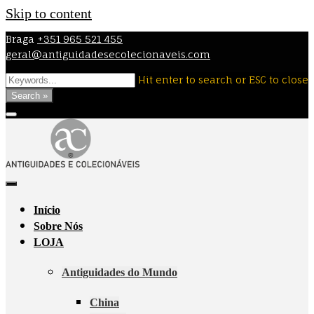
Skip to content
Braga
+351 965 521 455
geral@antiguidadesecolecionaveis.com
Hit enter to search or ESC to close
Search »
Início
Sobre Nós
LOJA
Antiguidades do Mundo
China