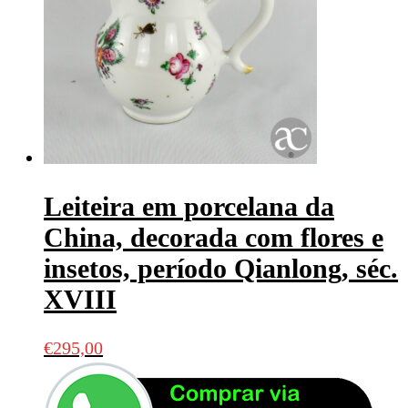
Leiteira em porcelana da
China, decorada com flores e
insetos, período Qianlong, séc.
XVIII
€
295,00