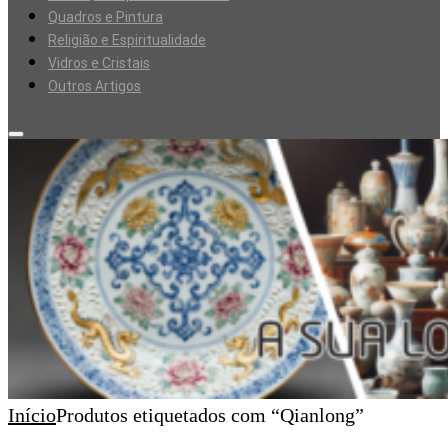
Quadros e Pintura
Religião e Espiritualidade
Vidros e Cristais
Outros Artigos
Início
Produtos etiquetados com “Qianlong”