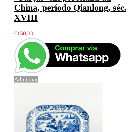
China, período Qianlong, séc.
XVIII
€
150,00
Adicionar