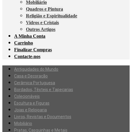
Mobiliário
Quadros e Pintura
Religião e Espiritualidade
Vidros e Cristais
Outros Artigos
A Minha Conta
Carrinho
Finalizar Compras
Contacte-nos
Antiguidades do Mundo
Casa e Decoração
Cerâmica Portuguesa
Bordados, Têxteis e Tapeçarias
Colecionáveis
Escultura e Figuras
Joias e Relojoaria
Livros, Revistas e Documentos
Mobiliário
Pratas, Casquinhas e Metais