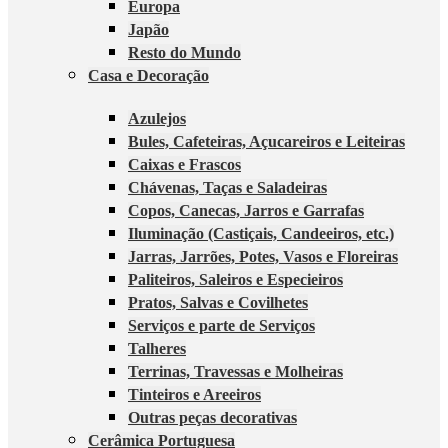
Europa
Japão
Resto do Mundo
Casa e Decoração
Azulejos
Bules, Cafeteiras, Açucareiros e Leiteiras
Caixas e Frascos
Chávenas, Taças e Saladeiras
Copos, Canecas, Jarros e Garrafas
Iluminação (Castiçais, Candeeiros, etc.)
Jarras, Jarrões, Potes, Vasos e Floreiras
Paliteiros, Saleiros e Especieiros
Pratos, Salvas e Covilhetes
Serviços e parte de Serviços
Talheres
Terrinas, Travessas e Molheiras
Tinteiros e Areeiros
Outras peças decorativas
Cerâmica Portuguesa