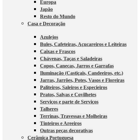
Europa
Japão
Resto do Mundo
Casa e Decoração
Azulejos
Bules, Cafeteiras, Açucareiros e Leiteiras
Caixas e Frascos
Chávenas, Taças e Saladeiras
Copos, Canecas, Jarros e Garrafas
Iluminação (Castiçais, Candeeiros, etc.)
Jarras, Jarrões, Potes, Vasos e Floreiras
Paliteiros, Saleiros e Especieiros
Pratos, Salvas e Covilhetes
Serviços e parte de Serviços
Talheres
Terrinas, Travessas e Molheiras
Tinteiros e Areeiros
Outras peças decorativas
Cerâmica Portuguesa