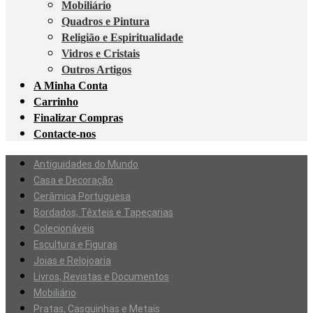
Mobiliário
Quadros e Pintura
Religião e Espiritualidade
Vidros e Cristais
Outros Artigos
A Minha Conta
Carrinho
Finalizar Compras
Contacte-nos
Antiguidades do Mundo
Casa e Decoração
Cerâmica Portuguesa
Bordados, Têxteis e Tapeçarias
Colecionáveis
Escultura e Figuras
Joias e Relojoaria
Livros, Revistas e Documentos
Mobiliário
Pratas, Casquinhas e Metais