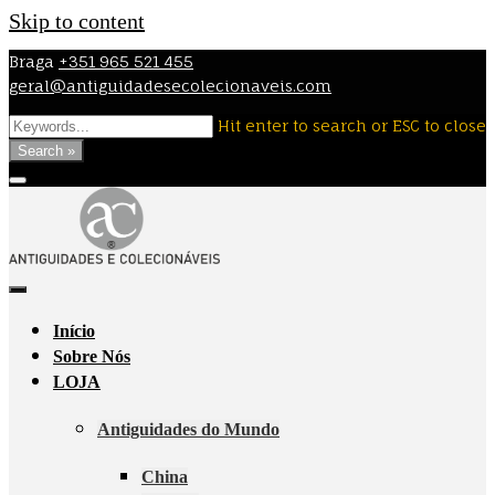
Skip to content
Braga
+351 965 521 455
geral@antiguidadesecolecionaveis.com
Hit enter to search or ESC to close
Search »
Início
Sobre Nós
LOJA
Antiguidades do Mundo
China