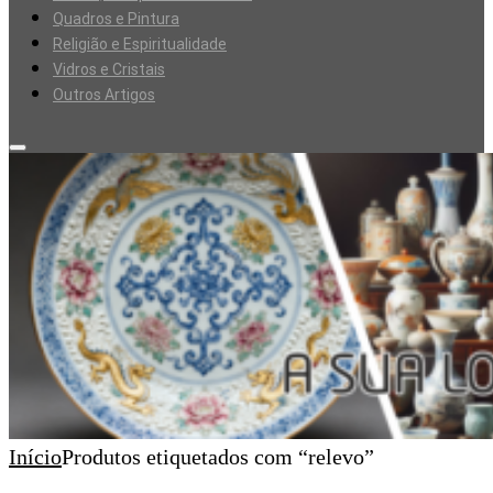
Quadros e Pintura
Religião e Espiritualidade
Vidros e Cristais
Outros Artigos
Início
Produtos etiquetados com “relevo”