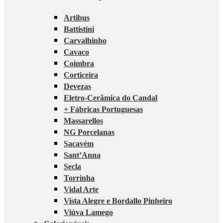
Artibus
Battistini
Carvalhinho
Cavaco
Coimbra
Corticeira
Devezas
Eletro-Cerâmica do Candal
+ Fábricas Portuguesas
Massarellos
NG Porcelanas
Sacavém
Sant’Anna
Secla
Torrinha
Vidal Arte
Vista Alegre e Bordallo Pinheiro
Viúva Lamego